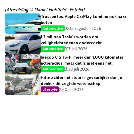
[Afbeelding © Daniel Hohlfeld- Fotolia]
Trossen los: Apple CarPlay komt nu ook naar
boten
05 augustus 2026
Automotive
1,2 miljoen Tesla's worden om
veiligheidsredenen onderzocht
31 juli 2026
Automotive
Jaecoo 8 SHS-P: meer dan 1.000 kilometer
actieradius, maar dat is niet eens het
opvallendste
30 juli 2026
Automotive
Hitte achter het stuur is gevaarlijker dan je
denkt - dit zegt de wetenschap
30 juli 2026
Lifestyle