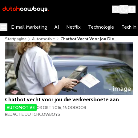
E-mail Marketing
AI
Netflix
Technologie
Tech in
Startpagina
Automotive
Chatbot Vecht Voor Jou Die
Verkeersboete Aan
Chatbot vecht voor jou die verkeersboete aan
AUTOMOTIVE
03 OKT 2016, 16:00
DOOR
REDACTIE DUTCHCOWBOYS