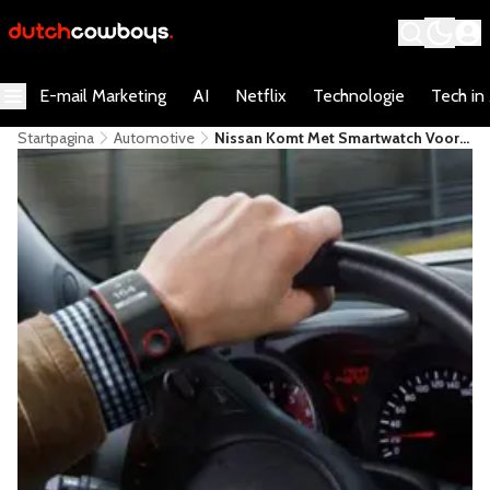
E-mail Marketing
AI
Netflix
Technologie
Tech in
Startpagina
Automotive
Nissan Komt Met Smartwatch Voor
In De Auto