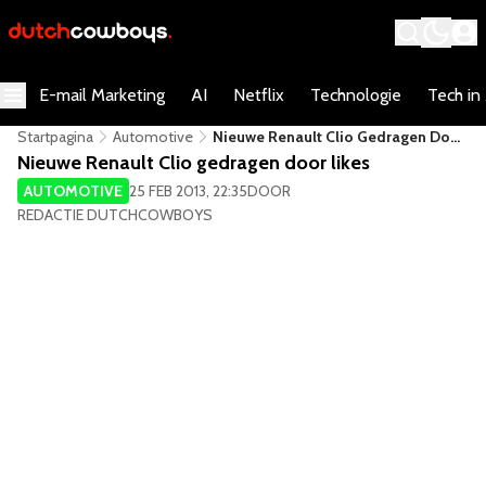
E-mail Marketing
AI
Netflix
Technologie
Tech in
Startpagina
Automotive
Nieuwe Renault Clio Gedragen Door
Likes
Nieuwe Renault Clio gedragen door likes
AUTOMOTIVE
25 FEB 2013, 22:35
DOOR
REDACTIE DUTCHCOWBOYS