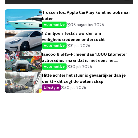
Trossen los: Apple CarPlay komt nu ook naar
boten
05 augustus 2026
Automotive
1,2 miljoen Tesla's worden om
veiligheidsredenen onderzocht
31 juli 2026
Automotive
Jaecoo 8 SHS-P: meer dan 1.000 kilometer
actieradius, maar dat is niet eens het
opvallendste
30 juli 2026
Automotive
Hitte achter het stuur is gevaarlijker dan je
denkt - dit zegt de wetenschap
30 juli 2026
Lifestyle