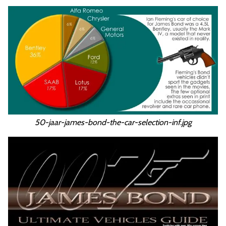
50-jaar-james-bond-the-car-selection-inf.jpg