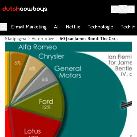
E-mail Marketing
AI
Netflix
Technologie
Tech in
Startpagina
Automotive
50 Jaar James Bond: The Car
Selection [Infographic]