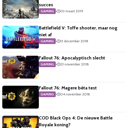
succes
GAMING
•
03 maart 2019
Battlefield V: Toffe shooter, maar nog
niet af
GAMING
•
13 december 2018
Fallout 76: Apocalyptisch slecht
GAMING
•
23 november 2018
Fallout 76: Magere bèta test
GAMING
•
04 november 2018
COD Black Ops 4: De nieuwe Battle
Royale koning?