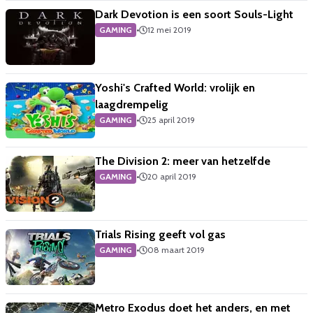
Dark Devotion is een soort Souls-Light
GAMING
•
12 mei 2019
Yoshi's Crafted World: vrolijk en
laagdrempelig
GAMING
•
25 april 2019
The Division 2: meer van hetzelfde
GAMING
•
20 april 2019
Trials Rising geeft vol gas
GAMING
•
08 maart 2019
Metro Exodus doet het anders, en met