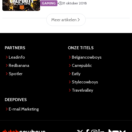
GAMING
•
31 oktober 2018
Meer artikelen
PARTNERS
ONZE TITELS
Leadinfo
Belgiancowboys
Redbanana
Carrepublic
Spotler
Eatly
Stylecowboys
Travelvalley
DEEPDIVES
E-mail Marketing