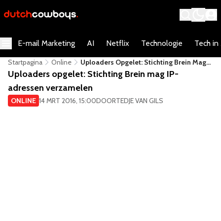
E-mail Marketing
AI
Netflix
Technologie
Tech in
Startpagina
Online
Uploaders Opgelet: Stichting Brein Mag
IP-Adressen Verzamelen
Uploaders opgelet: Stichting Brein mag IP-
adressen verzamelen
ONLINE
14 MRT 2016, 15:00
DOOR
TEDJE VAN GILS