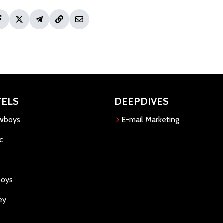
TELS
DEEPDIVES
owboys
E-mail Marketing
c
boys
ey