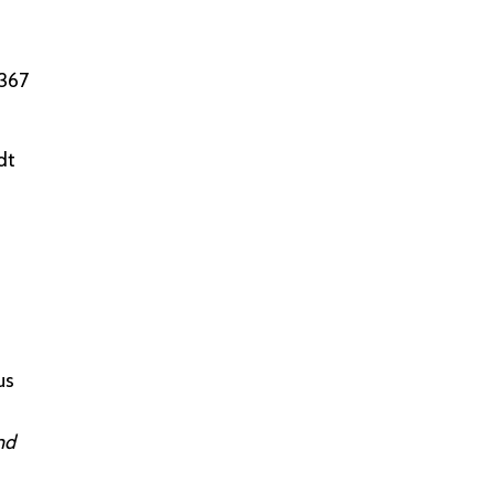
$367
dt
us
nd