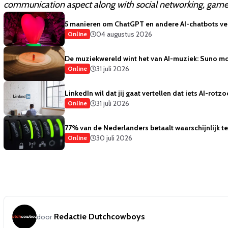
communication aspect along with social networking, game
5 manieren om ChatGPT en andere AI-chatbots vei
04 augustus 2026
Online
De muziekwereld wint het van AI-muziek: Suno mo
31 juli 2026
Online
LinkedIn wil dat jij gaat vertellen dat iets AI-rotzo
31 juli 2026
Online
77% van de Nederlanders betaalt waarschijnlijk te 
30 juli 2026
Online
Redactie Dutchcowboys
door