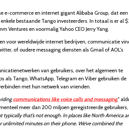
se e-commerce en internet gigant Alibaba Group, dat een
enkele bestaande Tango investeerders. In totaal is er al 
omm Ventures en voormalig Yahoo CEO Jerry Yang.
oken voor wereldwijde internet bedrijven, communicatie vin
witter, of oudere messaging diensten als Gmail of AOL's
nicatienetwerken van gebruikers, over het algemeen te
pps als Tango, WhatsApp, Telegram en Viber gebruiken de
verbinden met hun netwerk van vrienden.
viding
communications like voice calls and messaging
," ald
menteel meer dan 200 miljoen geregistreerde gebruikers,
t typically that’s not enough. In places like North America a
or unlimited minutes on their phone. We’ve combined the