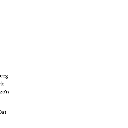
teeg
le
zo'n
Dat