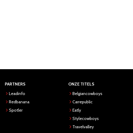
PARTNERS
ONZE TITELS
Leadinfo
Belgiancowboys
Redbanana
Carrepublic
Spotler
Eatly
Stylecowboys
Travelvalley