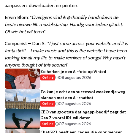
aanpassen, downloaden en printen.
Erwin Blom: "
Overigens vind ik @chordify handsdown de
beste nieuwe NL muziekstartup. Handig voor iedere gitarist.
Of wie het wil leren
."
Componist – Dan S.: "
I just came across your website and it is
fantastic!!! ... I make music and this is the website I have been
looking for all my life to make remixes of songs! Why hasn't
anyone thought of this sooner!
"
Zo herken je een AI-foto op Vinted
08 augustus 2026
Online
Zo kun je echt een succesvol weekendje weg
plannen met een AI-chatbot
07 augustus 2026
Online
CEO van grootste datingapp-bedrijf zegt dat
Gen Z vooral IRL wil daten
07 augustus 2026
Online
ChatGPT heeft een cadeautje voor mensen