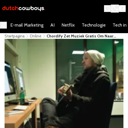
E-mail Marketing
AI
Netflix
Technologie
Tech in
Startpagina
Online
Chordify Zet Muziek Gratis Om Naar
Akkoorden