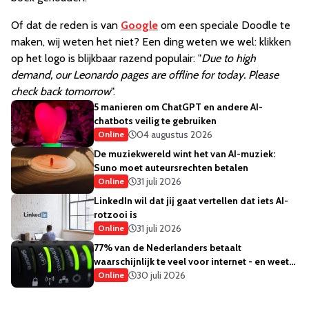
Of dat de reden is van
Google
om een speciale Doodle te
maken, wij weten het niet? Een ding weten we wel: klikken
op het logo is blijkbaar razend populair: "
Due to high
demand, our Leonardo pages are offline for today. Please
check back tomorrow
".
5 manieren om ChatGPT en andere AI-
chatbots veilig te gebruiken
04 augustus 2026
Online
De muziekwereld wint het van AI-muziek:
Suno moet auteursrechten betalen
31 juli 2026
Online
LinkedIn wil dat jij gaat vertellen dat iets AI-
rotzooi is
31 juli 2026
Online
77% van de Nederlanders betaalt
waarschijnlijk te veel voor internet - en weet
het ook
30 juli 2026
Online