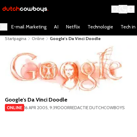
E-mail Marketing
AI
Netflix
Technologie
Tech in
Startpagina
Online
Google's Da Vinci Doodle
Google's Da Vinci Doodle
ONLINE
16 APR 2005, 9:39
DOOR
REDACTIE DUTCHCOWBOYS