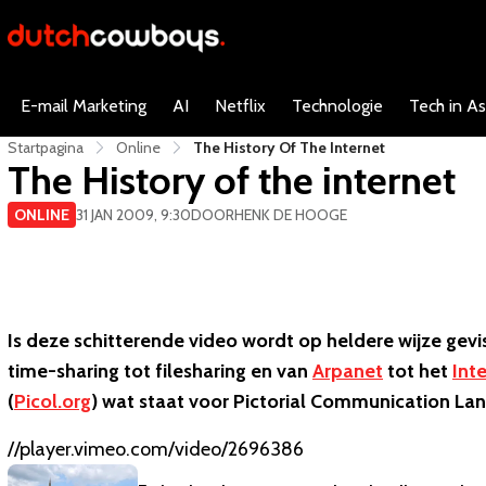
E-mail Marketing
AI
Netflix
Technologie
Tech in As
Startpagina
Online
The History Of The Internet
The History of the internet
ONLINE
31 JAN 2009, 9:30
DOOR
HENK DE HOOGE
Is deze schitterende video wordt op heldere wijze ge
time-sharing tot filesharing en van
Arpanet
tot het
Int
(
Picol.org
) wat staat voor Pictorial Communication La
//player.vimeo.com/video/2696386