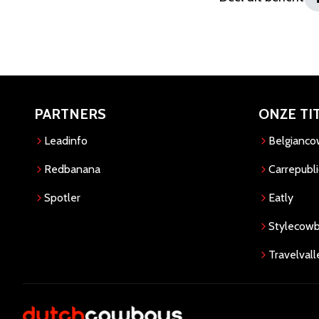
PARTNERS
ONZE TI
Leadinfo
Belgianc
Redbanana
Carrepubli
Spotler
Eatly
Stylecow
Travelvall