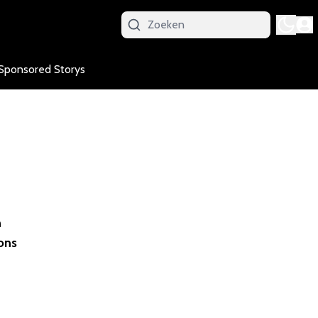
Sponsored Storys
n
ons