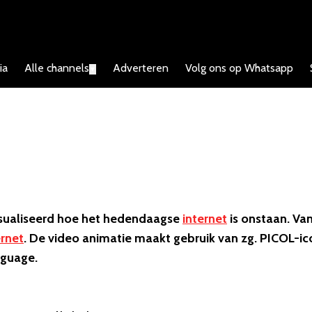
ia
Alle channels
Adverteren
Volg ons op Whatsapp
▼
visualiseerd hoe het hedendaagse
internet
is onstaan. Va
ernet
. De video animatie maakt gebruik van zg. PICOL-ic
nguage.