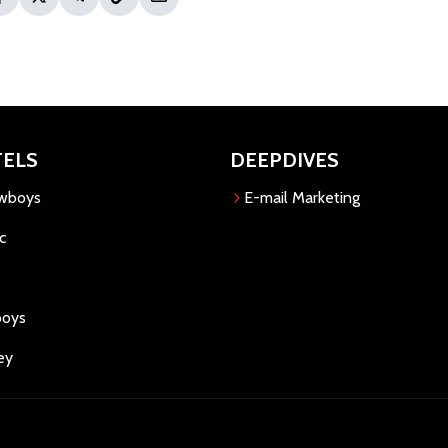
TELS
DEEPDIVES
owboys
E-mail Marketing
c
boys
ey