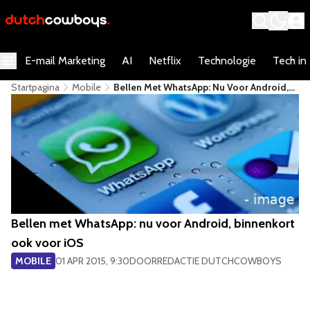
E-mail Marketing
AI
Netflix
Technologie
Tech in
Startpagina
Mobile
Bellen Met WhatsApp: Nu Voor Android,
Binnenkort Ook Voor IOS
Bellen met WhatsApp: nu voor Android, binnenkort
ook voor iOS
MOBILE
01 APR 2015, 9:30
DOOR
REDACTIE DUTCHCOWBOYS