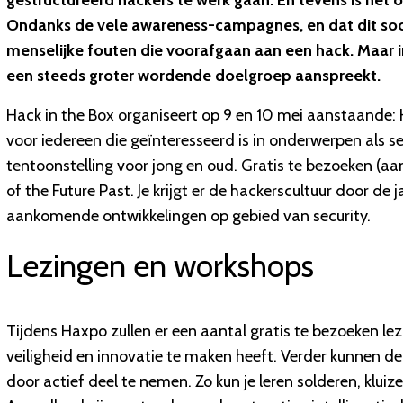
gestructureerd hackers te werk gaan. En tevens is het
Ondanks de vele awareness-campagnes, en dat dit soort
menselijke fouten die voorafgaan aan een hack. Maar 
een steeds groter wordende doelgroep aanspreekt.
Hack in the Box organiseert op 9 en 10 mei aanstaande: H
voor iedereen die geïnteresseerd is in onderwerpen als sec
tentoonstelling voor jong en oud. Gratis te bezoeken (a
of the Future Past. Je krijgt er de hackerscultuur door de j
aankomende ontwikkelingen op gebied van security.
Lezingen en workshops
Tijdens Haxpo zullen er een aantal gratis te bezoeken le
veiligheid en innovatie te maken heeft. Verder kunnen de 
door actief deel te nemen. Zo kun je leren solderen, klui