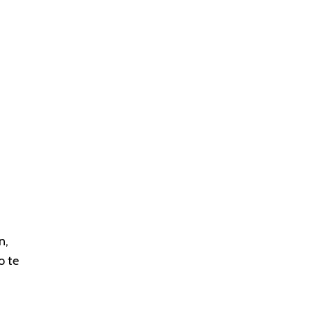
n,
o te