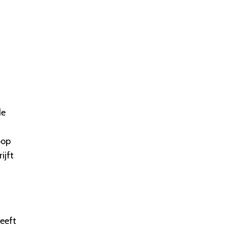
de
oop
ijft
heeft