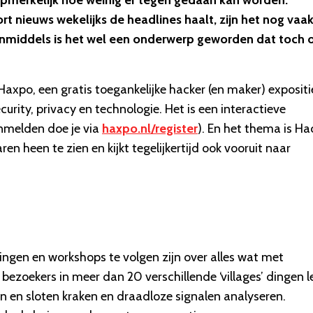
 opmerkelijk hoe weinig er tegen gedaan kan worden.
 nieuws wekelijks de headlines haalt, zijn het nog vaa
inmiddels is het wel een onderwerp geworden dat toch 
axpo, een gratis toegankelijke hacker (en maker) expositi
urity, privacy en technologie. Het is een interactieve
anmelden doe je via
haxpo.nl/register
). En het thema is Ha
aren heen te zien en kijkt tegelijkertijd ook vooruit naar
zingen en workshops te volgen zijn over alles wat met
bezoekers in meer dan 20 verschillende ‘villages’ dingen l
zen en sloten kraken en draadloze signalen analyseren.