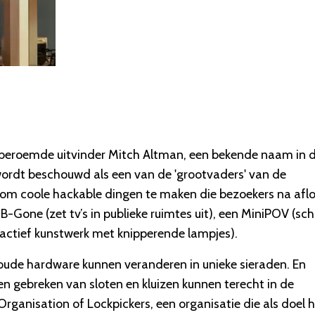
 beroemde uitvinder Mitch Altman, een bekende naam in 
wordt beschouwd als een van de 'grootvaders' van de
r om coole hackable dingen te maken die bezoekers na afl
Gone (zet tv’s in publieke ruimtes uit), een MiniPOV (schr
ractief kunstwerk met knipperende lampjes).
n oude hardware kunnen veranderen in unieke sieraden. En
 en gebreken van sloten en kluizen kunnen terecht in de
Organisation of Lockpickers, een organisatie die als doel 