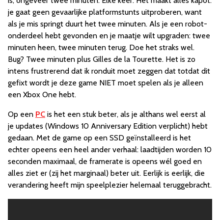
is, ongeveer twee minuten. Elke keer. Het maakt alles kapot:
je gaat geen gevaarlijke platformstunts uitproberen, want
als je mis springt duurt het twee minuten. Als je een robot-
onderdeel hebt gevonden en je maatje wilt upgraden: twee
minuten heen, twee minuten terug. Doe het straks wel.
Bug? Twee minuten plus Gilles de la Tourette. Het is zo
intens frustrerend dat ik ronduit moet zeggen dat totdat dit
gefixt wordt je deze game NIET moet spelen als je alleen
een Xbox One hebt.
Op een
PC
is het een stuk beter, als je althans wel eerst al
je updates (Windows 10 Anniversary Edition verplicht) hebt
gedaan. Met de game op een SSD geïnstalleerd is het
echter opeens een heel ander verhaal: laadtijden worden 10
seconden maximaal, de framerate is opeens wél goed en
alles ziet er (zij het marginaal) beter uit. Eerlijk is eerlijk, die
verandering heeft mijn speelplezier helemaal teruggebracht.