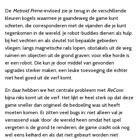
De
Metroid Prime-
invloed zie je terug in de verschillende
kleuren kogels waarmee je gaandeweg de game kunt
schieten, die corresponderen met de vijanden die je kunt
tegenkomen in de wereld. Je robot-buddies dienen als hulp
bij het vechten en als sleutel tot bepaalde gebieden:
vliegen, langs magnetische rails lopen, obstakels uit de weg
ruimen en objecten uit de grond graven: voor elke horde is
er een robot. Die kun je door middel van gevonden
upgrades sterker maken, een leuke toevoeging die echter
niet heel goed uit de verf komt.
En daar hebben we het centrale probleem met
ReCore:
bijna niks komt uit de verf. Het lijkt er heel sterk op dat deze
game sneller dan origineel de bedoeling was uit heeft
moeten komen. Er zitten veel bugs in: niet alleen val je
verrassend vaak ‘door’ de wereld heen omdat het spel
vergeten is de grond te renderen, de game crasht ook nog
wel eens keihard en als dat niet gebeurt worden niet