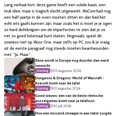
Lang verhaal kort: deze game heeft een solide basis, een
leuk idee, maar is tragisch slecht uitgewerkt.
ReCore
had nog
een half jaartje in de oven moeten zitten en dan had het
echt iets gaafs kunnen zijn, maar zoals het is moet je je ogen
zo hard dichtknijpen om de imperfecties te zien dat je ze
net zo goed helemaal kunt sluiten. Nogmaals: speel dit
sowieso niet op Xbox One, maar zelfs op PC zou ik je vraag
uit de eerste paragraaf nog steeds moeten beantwoorden
met: “Ja. Maar.”
Xbox wordt in Europa nog duurder dan werd
verwacht
03 augustus 2026
Gaming
Dungeons & Dragons: World of Warcraft -
Azeroth komt naar de tafel
01 augustus 2026
Gaming
Goed nieuws: een van de beste ritmische
puzzelgames komt naar je telefoon
30 juli 2026
Gaming
Hoe een missend streepje in een tekst zorgde