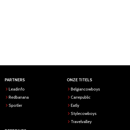
PARTNERS
ONZE TITELS
Leadinfo
Belgiancowboys
Redbanana
Carrepublic
Spotler
Eatly
Stylecowboys
Travelvalley