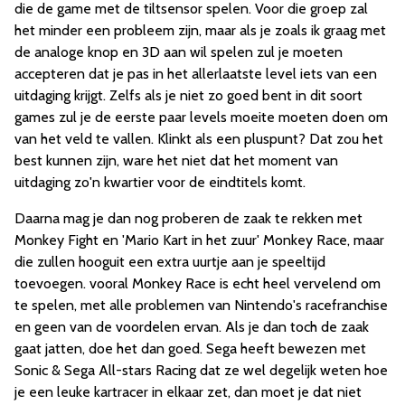
die de game met de tiltsensor spelen. Voor die groep zal
het minder een probleem zijn, maar als je zoals ik graag met
de analoge knop en 3D aan wil spelen zul je moeten
accepteren dat je pas in het allerlaatste level iets van een
uitdaging krijgt. Zelfs als je niet zo goed bent in dit soort
games zul je de eerste paar levels moeite moeten doen om
van het veld te vallen. Klinkt als een pluspunt? Dat zou het
best kunnen zijn, ware het niet dat het moment van
uitdaging zo'n kwartier voor de eindtitels komt.
Daarna mag je dan nog proberen de zaak te rekken met
Monkey Fight en 'Mario Kart in het zuur' Monkey Race, maar
die zullen hooguit een extra uurtje aan je speeltijd
toevoegen. vooral Monkey Race is echt heel vervelend om
te spelen, met alle problemen van Nintendo's racefranchise
en geen van de voordelen ervan. Als je dan toch de zaak
gaat jatten, doe het dan goed. Sega heeft bewezen met
Sonic & Sega All-stars Racing dat ze wel degelijk weten hoe
je een leuke kartracer in elkaar zet, dan moet je dat niet