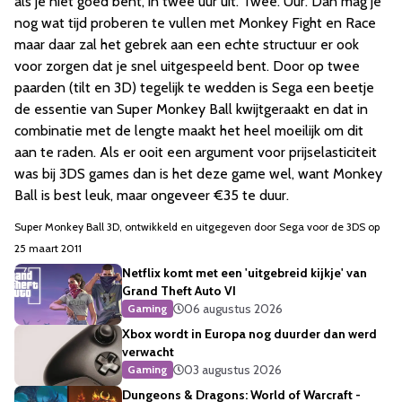
als je niet goed bent, in twee uur uit. Twee. Uur. Dan mag je
nog wat tijd proberen te vullen met Monkey Fight en Race
maar daar zal het gebrek aan een echte structuur er ook
voor zorgen dat je snel uitgespeeld bent. Door op twee
paarden (tilt en 3D) tegelijk te wedden is Sega een beetje
de essentie van Super Monkey Ball kwijtgeraakt en dat in
combinatie met de lengte maakt het heel moeilijk om dit
aan te raden. Als er ooit een argument voor prijselasticiteit
was bij 3DS games dan is het deze game wel, want Monkey
Ball is best leuk, maar ongeveer €35 te duur.
Super Monkey Ball 3D, ontwikkeld en uitgegeven door Sega voor de 3DS op
25 maart 2011
Netflix komt met een 'uitgebreid kijkje' van
Grand Theft Auto VI
06 augustus 2026
Gaming
Xbox wordt in Europa nog duurder dan werd
verwacht
03 augustus 2026
Gaming
Dungeons & Dragons: World of Warcraft -