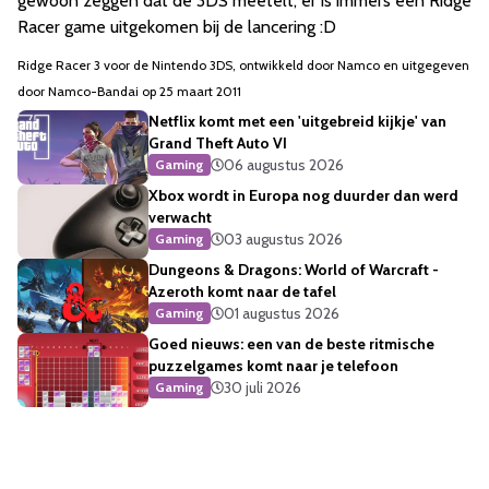
gewoon zeggen dat de 3DS meetelt; er is immers een Ridge
Racer game uitgekomen bij de lancering :D
Ridge Racer 3 voor de Nintendo 3DS, ontwikkeld door Namco en uitgegeven
door Namco-Bandai op 25 maart 2011
Netflix komt met een 'uitgebreid kijkje' van
Grand Theft Auto VI
06 augustus 2026
Gaming
Xbox wordt in Europa nog duurder dan werd
verwacht
03 augustus 2026
Gaming
Dungeons & Dragons: World of Warcraft -
Azeroth komt naar de tafel
01 augustus 2026
Gaming
Goed nieuws: een van de beste ritmische
puzzelgames komt naar je telefoon
30 juli 2026
Gaming