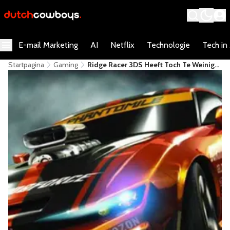
E-mail Marketing
AI
Netflix
Technologie
Tech in
Startpagina
Gaming
Ridge Racer 3DS Heeft Toch Te Weinig
Dimensie