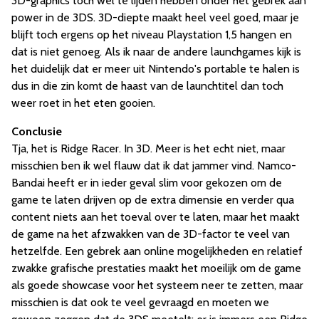
3D-graphics toch wel te lijden hebben onder het gebrek aan
power in de 3DS. 3D-diepte maakt heel veel goed, maar je
blijft toch ergens op het niveau Playstation 1,5 hangen en
dat is niet genoeg. Als ik naar de andere launchgames kijk is
het duidelijk dat er meer uit Nintendo's portable te halen is
dus in die zin komt de haast van de launchtitel dan toch
weer roet in het eten gooien.
Conclusie
Tja, het is Ridge Racer. In 3D. Meer is het echt niet, maar
misschien ben ik wel flauw dat ik dat jammer vind. Namco-
Bandai heeft er in ieder geval slim voor gekozen om de
game te laten drijven op de extra dimensie en verder qua
content niets aan het toeval over te laten, maar het maakt
de game na het afzwakken van de 3D-factor te veel van
hetzelfde. Een gebrek aan online mogelijkheden en relatief
zwakke grafische prestaties maakt het moeilijk om de game
als goede showcase voor het systeem neer te zetten, maar
misschien is dat ook te veel gevraagd en moeten we