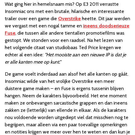
Wat ging hier in hemelsnaam mis? Op E3 2011 verrastte
Insomniac ons met een brutale, hilarische en interessante
trailer over een game die
Overstrike
heette. Dit jaar werden
we vergast met een nogal tamme en
ineens doodserieuze
Fuse
, die tussen alle andere tientallen promotiefilms was
gestopt. We stonden voor een raadsel. Na het lezen van
het volgende citaat van studiobaas Ted Price kregen we
echter al een idee:
"Het mooiste aan een nieuwe IP is dat je
er alle kanten mee op kunt."
De game voelt inderdaad aan alsof het alle kanten op gáát.
Insomniac wilde van het vrolijke Overstrike een meer
duistere game maken – en Fuse is ergens tussenin blijven
hangen. Neem de karakters bijvoorbeeld. Het ene moment
maken ze onbevangen sarcastische grappen en dan ineens
zakken ze (letterlijk) van ellende in elkaar. Als de karakters
nou voldoende worden uitgediept viel dat misschien nog te
begrijpen, maar alleen via een paar toevallige opmerkingen
en notities krijgen we meer over hen te weten en dan kun je