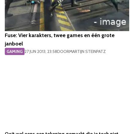
Fuse: Vier karakters, twee games en één grote
janboel
GAMING
27 JUN 2013, 23:58
DOOR
MARTIJN STEINPATZ
Ooit wel eens een tekening gemaakt die je toch niet