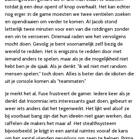
totdat jij een deur opent of knop overhaalt. Het kan echter
nog erger: in de game moesten we twee ventielen zoeken
en opendraaien om verder te komen. AI Jacob stond
letterlijk twee minuten voor een van die rotdingen zonder
een vin te verroeren. Driemaal raden wie het vervolgens
mocht doen. Gevolg: je bent voornamelijk zelf bezig de
wereld te redden. Het is enigszins te redden door met
iemand anders te spelen, maar als je die mogelijkheid niet
hebt ben je de sjaak. Als je denkt: "ik wil niet met random
mensen spelen;" toch doen. Alles is beter dan de idioten die
uit je console komen als "teammaten."
Je merkt het al, Fuse frustreert de gamer. Iedere keer als je
denkt dat Insomniac iets interessants gaat doen, gebeurt er
weer iets anders dat het tegenwerkt. Het lijkt wel alsof ze
bij voorbaat bang zijn dat hun ideeën niet gaan werken, dus
raffelen de makers het maar af. Het stealthsysteem
bijvoorbeeld. Je krijgt in een aantal ruimtes vooraf de kans
om het aantal vijanden geruisloos om zeep te helpen. Prima,