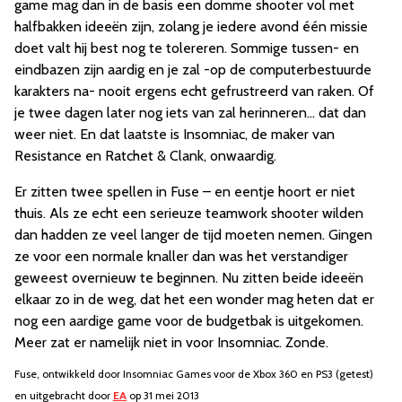
game mag dan in de basis een domme shooter vol met
halfbakken ideeën zijn, zolang je iedere avond één missie
doet valt hij best nog te tolereren. Sommige tussen- en
eindbazen zijn aardig en je zal -op de computerbestuurde
karakters na- nooit ergens echt gefrustreerd van raken. Of
je twee dagen later nog iets van zal herinneren… dat dan
weer niet. En dat laatste is Insomniac, de maker van
Resistance en Ratchet & Clank, onwaardig.
Er zitten twee spellen in Fuse – en eentje hoort er niet
thuis. Als ze echt een serieuze teamwork shooter wilden
dan hadden ze veel langer de tijd moeten nemen. Gingen
ze voor een normale knaller dan was het verstandiger
geweest overnieuw te beginnen. Nu zitten beide ideeën
elkaar zo in de weg, dat het een wonder mag heten dat er
nog een aardige game voor de budgetbak is uitgekomen.
Meer zat er namelijk niet in voor Insomniac. Zonde.
Fuse, ontwikkeld door Insomniac Games voor de Xbox 360 en PS3 (getest)
en uitgebracht door
EA
op 31 mei 2013