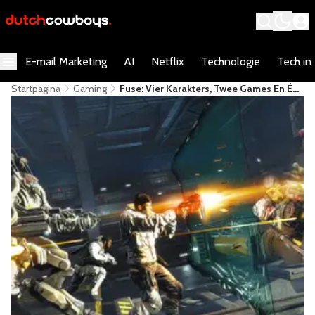
E-mail Marketing
AI
Netflix
Technologie
Tech in
Startpagina
Gaming
Fuse: Vier Karakters, Twee Games En Één
Grote Janboel