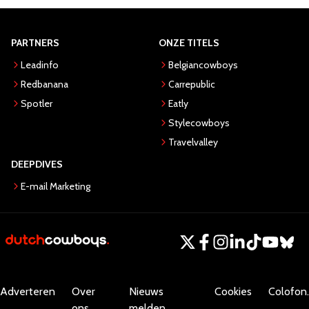
PARTNERS
ONZE TITELS
Leadinfo
Belgiancowboys
Redbanana
Carrepublic
Spotler
Eatly
Stylecowboys
Travelvalley
DEEPDIVES
E-mail Marketing
Adverteren
Over
Nieuws
Cookies
Colofon.
ons
melden