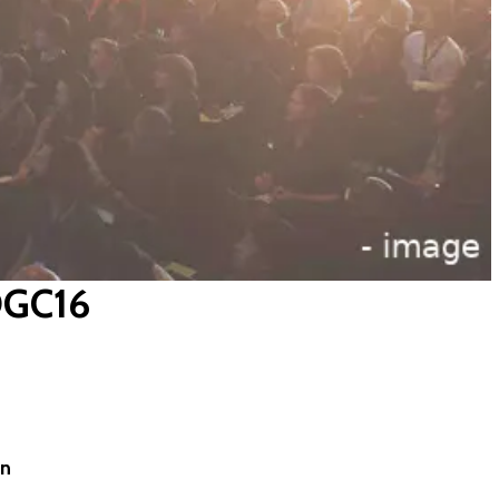
DGC16
gn