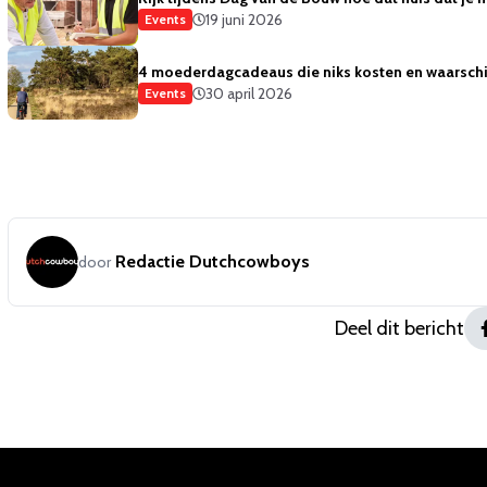
19 juni 2026
Events
4 moederdagcadeaus die niks kosten en waarschi
30 april 2026
Events
Redactie Dutchcowboys
door
Deel dit bericht