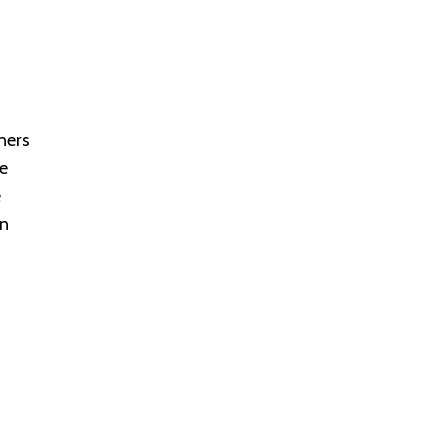
ners
je
e
en