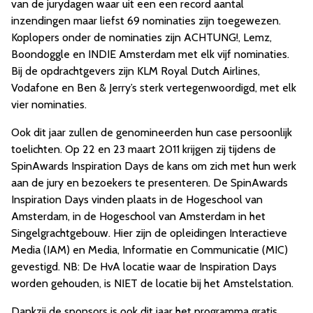
van de jurydagen waar uit een een record aantal
inzendingen maar liefst 69 nominaties zijn toegewezen.
Koplopers onder de nominaties zijn ACHTUNG!, Lemz,
Boondoggle en INDIE Amsterdam met elk vijf nominaties.
Bij de opdrachtgevers zijn KLM Royal Dutch Airlines,
Vodafone en Ben & Jerry’s sterk vertegenwoordigd, met elk
vier nominaties.
Ook dit jaar zullen de genomineerden hun case persoonlijk
toelichten. Op 22 en 23 maart 2011 krijgen zij tijdens de
SpinAwards Inspiration Days de kans om zich met hun werk
aan de jury en bezoekers te presenteren. De SpinAwards
Inspiration Days vinden plaats in de Hogeschool van
Amsterdam, in de Hogeschool van Amsterdam in het
Singelgrachtgebouw. Hier zijn de opleidingen Interactieve
Media (IAM) en Media, Informatie en Communicatie (MIC)
gevestigd. NB: De HvA locatie waar de Inspiration Days
worden gehouden, is NIET de locatie bij het Amstelstation.
Dankzij de sponsors is ook dit jaar het programma gratis