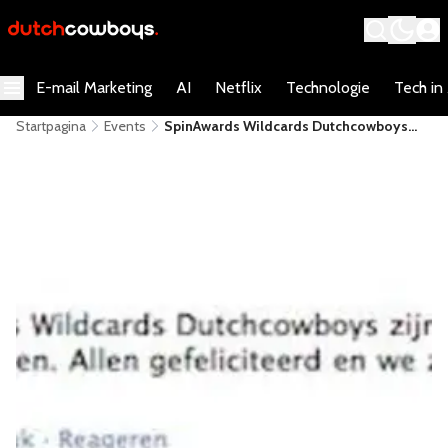
E-mail Marketing
AI
Netflix
Technologie
Tech in
Startpagina
Events
SpinAwards Wildcards Dutchcowboys
Voor Hago Next, Eten Doe Je Samen En
Taggin.me