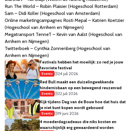
Run The World – Robin Plaisier (Hogeschool Rotterdam)
Sam – Didi Koller (Hogeschool van Amsterdam)
Online marketingcampagnes Rosti Mepal – Katrien Koetzier
(Hogeschool van Arnhem en Nijmegen)
Megatransport TenneT – Kevin van Aalst (Hogeschool van
Arnhem en Nijmegen)
Twitterboek – Cynthia Zonnenberg (Hogeschool van
Arnhem en Nijmegen)
Festivals hebben het moeilijk: zo red je jouw
favoriete festival
24 juli 2026
Events
Red Bull maakt een duizelingwekkende
hindernisbaan op een bewegend reuzenrad
22 juli 2026
Events
Kijk tijdens Dag van de Bouw hoe dat huis dat
je niet kunt kopen wordt gebouwd
19 juni 2026
Events
4 moederdagcadeaus die niks kosten en
waarschijnlijk erg gewaardeerd worden