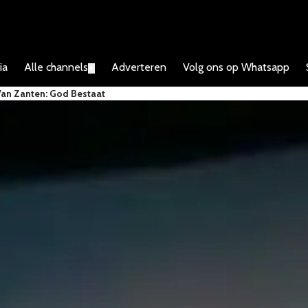
ia
Alle channels
Adverteren
Volg ons op Whatsapp
▼
 Van Zanten: God Bestaat