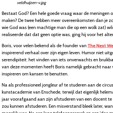
veldhuijzen-v.jpg
Bestaat God? Een hele goede vraag waar de meningen ove
maken? De twee hebben meer overeenkomsten dan je zou 
wie God was (een machtige man die op een wolk zat) wil
realiseerde dat dat geen optie was, ging hij voor het alte
Boris, voor velen bekend als de founder van
The Next W
inspirerend verhaal over zijn eigen leven. Humor niet uit
serendipiteit: het vinden van iets onverwachts en bruikbaa
van deze momenten heeft Boris namelijk gebracht naar 
inspireren om kansen te benutten.
Na als professioneel jongleur af te studeren aan de circu
kunstacademie van Enschede, terwijl dat eigenlijk helema
jaar voorafgaand aan zijn afstuderen van een docent te 
zou kunnen afstuderen. Een misverstand bleek later, wa