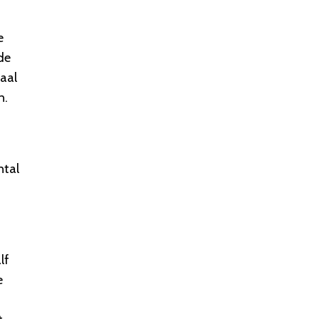
e
de
aal
n.
ntal
lf
e