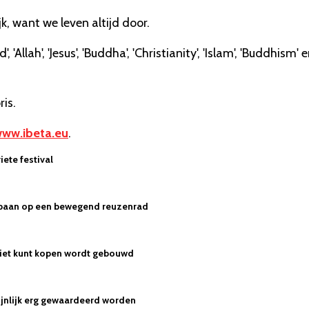
jk, want we leven altijd door.
llah', 'Jesus', 'Buddha', 'Christianity', 'Islam', 'Buddhism' 
is.
ww.ibeta.eu
.
iete festival
sbaan op een bewegend reuzenrad
 niet kunt kopen wordt gebouwd
jnlijk erg gewaardeerd worden