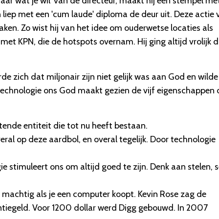
ar wat je wil' van de directeur, maakt hij een stempel me
 liep met een 'cum laude' diploma de deur uit. Deze actie 
aken. Zo wist hij van het idee om ouderwetse locaties als
met KPN, die de hotspots overnam. Hij ging altijd vrolijk 
de zich dat miljonair zijn niet gelijk was aan God en wilde
technologie ons God maakt gezien de vijf eigenschappen 
ende entiteit die tot nu heeft bestaan.
overal op deze aardbol, en overal tegelijk. Door technologie
 stimuleert ons om altijd goed te zijn. Denk aan stelen, 
 machtig als je een computer koopt. Kevin Rose zag de
antiegeld. Voor 1200 dollar werd Digg gebouwd. In 2007