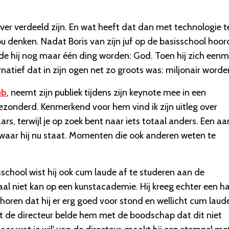
r verdeeld zijn. En wat heeft dat dan met technologie t
denken. Nadat Boris van zijn juf op de basisschool hoor
de hij nog maar één ding worden: God. Toen hij zich eenm
rnatief dat in zijn ogen net zo groots was: miljonair worde
eb
, neemt zijn publiek tijdens zijn keynote mee in een
gezonderd. Kenmerkend voor hem vind ik zijn uitleg over
rs, terwijl je op zoek bent naar iets totaal anders. Een aa
waar hij nu staat. Momenten die ook anderen weten te
sschool wist hij ook cum laude af te studeren aan de
al niet kan op een kunstacademie. Hij kreeg echter een ha
horen dat hij er erg goed voor stond en wellicht cum laud
nt de directeur belde hem met de boodschap dat dit niet