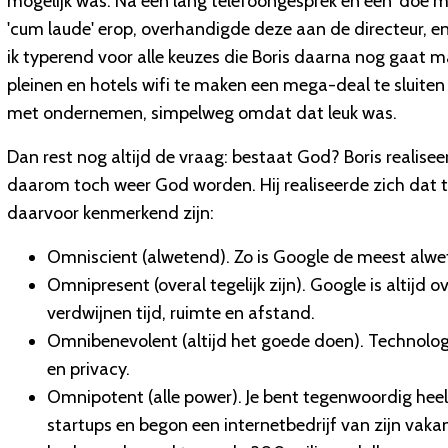
mogelijk was. Na een lang telefoongesprek en een 'doe ma
'cum laude' erop, overhandigde deze aan de directeur, en
ik typerend voor alle keuzes die Boris daarna nog gaat m
pleinen en hotels wifi te maken een mega-deal te sluiten 
met ondernemen, simpelweg omdat dat leuk was.
Dan rest nog altijd de vraag: bestaat God? Boris realiseer
daarom toch weer God worden. Hij realiseerde zich dat 
daarvoor kenmerkend zijn:
Omniscient (alwetend). Zo is Google de meest alwet
Omnipresent (overal tegelijk zijn). Google is altijd 
verdwijnen tijd, ruimte en afstand.
Omnibenevolent (altijd het goede doen). Technologie
en privacy.
Omnipotent (alle power). Je bent tegenwoordig heel
startups en begon een internetbedrijf van zijn vak