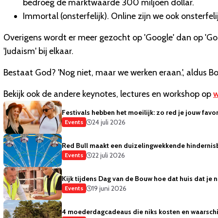
bedroeg de marktwaarde 300 miljoen dollar.
Immortal (onsterfelijk). Online zijn we ook onsterfeli
Overigens wordt er meer gezocht op 'Google' dan op 'God', 'A
'Judaism' bij elkaar.
Bestaat God? 'Nog niet, maar we werken eraan.', aldus Bor
Bekijk ook de andere keynotes, lectures en workshop op
w
Festivals hebben het moeilijk: zo red je jouw favor
24 juli 2026
Events
Red Bull maakt een duizelingwekkende hinderni
22 juli 2026
Events
Kijk tijdens Dag van de Bouw hoe dat huis dat je
19 juni 2026
Events
4 moederdagcadeaus die niks kosten en waarschi