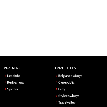
PARTNERS
ONZE TITELS
Leadinfo
Belgiancowboys
Redbanana
Carrepublic
Spotler
Eatly
Stylecowboys
Travelvalley