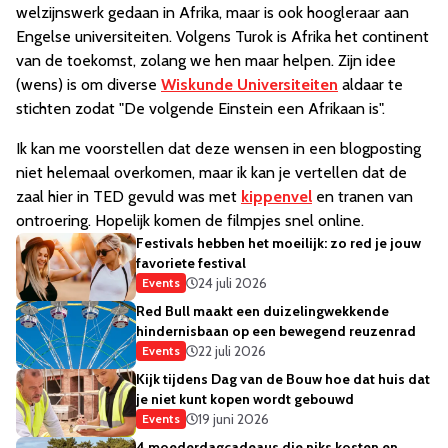
welzijnswerk gedaan in Afrika, maar is ook hoogleraar aan
Engelse universiteiten. Volgens Turok is Afrika het continent
van de toekomst, zolang we hen maar helpen. Zijn idee
(wens) is om diverse
Wiskunde Universiteiten
aldaar te
stichten zodat "De volgende Einstein een Afrikaan is".
Ik kan me voorstellen dat deze wensen in een blogposting
niet helemaal overkomen, maar ik kan je vertellen dat de
zaal hier in TED gevuld was met
kippenvel
en tranen van
ontroering. Hopelijk komen de filmpjes snel online.
Festivals hebben het moeilijk: zo red je jouw
favoriete festival
24 juli 2026
Events
Red Bull maakt een duizelingwekkende
hindernisbaan op een bewegend reuzenrad
22 juli 2026
Events
Kijk tijdens Dag van de Bouw hoe dat huis dat
je niet kunt kopen wordt gebouwd
19 juni 2026
Events
4 moederdagcadeaus die niks kosten en