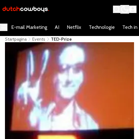
E-mail Marketing
AI
Netflix
Technologie
Tech in
Startpagina
Events
TED-Prize