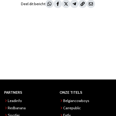
Deel dit bericht
PARTNERS
ONZE TITELS
Leadinfo
Belgiancowboys
Redbanana
Carrepublic
Spotler
Eatly