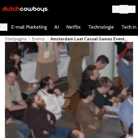
E-mail Marketing
AI
Netflix
Technologie
Tech in
Startpagina
Events
Amsterdam Laat Casual Games Event
Schieten