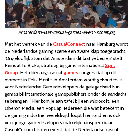
amsterdam-laat-casual-games-event-schiet.jpg
Met het vertrek van de
CasualConnect
naar Hamburg wordt
de Nederlandse gaming scene een zware klap toegebracht.
‘Ongelooflijk stom dat Amsterdam dit laat gebeuren’ stelt
Reinout te Brake, strateeg bij game international
Spill
Group
. Het driedaags casual
games
congres dat op dit
moment in Felix Meritis in Amsterdam wordt gehouden, is
voor Nederlandse Gamedevelopers dé gelegenheid hun
games bij internationale gamepublishers onder de aandacht
te brengen. “Hier kom je aan tafel bij een Microsoft, een
Oberon Media, een PopCap. Iedereen die wat betekent in
de gaming industrie, wereldwijd, loopt hier rond en is ook
voor jonge gamedevelopers makkelijk aanspreekbaar.
CasualConnect is een event dat de Nederlandse casual