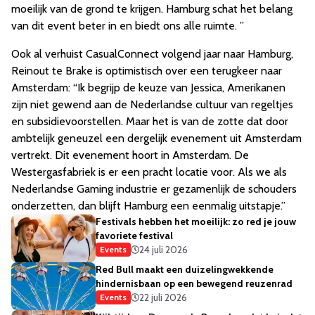
moeilijk van de grond te krijgen. Hamburg schat het belang
van dit event beter in en biedt ons alle ruimte. ”
Ook al verhuist CasualConnect volgend jaar naar Hamburg,
Reinout te Brake is optimistisch over een terugkeer naar
Amsterdam: “Ik begrijp de keuze van Jessica, Amerikanen
zijn niet gewend aan de Nederlandse cultuur van regeltjes
en subsidievoorstellen. Maar het is van de zotte dat door
ambtelijk geneuzel een dergelijk evenement uit Amsterdam
vertrekt. Dit evenement hoort in Amsterdam. De
Westergasfabriek is er een pracht locatie voor. Als we als
Nederlandse Gaming industrie er gezamenlijk de schouders
onderzetten, dan blijft Hamburg een eenmalig uitstapje.”
Festivals hebben het moeilijk: zo red je jouw
favoriete festival
24 juli 2026
Events
Red Bull maakt een duizelingwekkende
hindernisbaan op een bewegend reuzenrad
22 juli 2026
Events