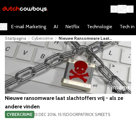
E-mail Marketing
AI
Netflix
Technologie
Tech in
Startpagina
Cybercrime
Nieuwe Ransomware Laat
Slachtoffers Vrij - Als Ze Andere
Vinden
Nieuwe ransomware laat slachtoffers vrij - als ze
andere vinden
CYBERCRIME
13 DEC 2016, 15:15
DOOR
PATRICK SMEETS