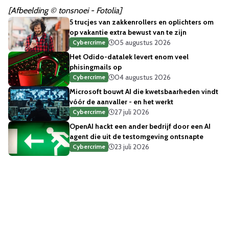
[Afbeelding © tonsnoei - Fotolia]
5 trucjes van zakkenrollers en oplichters om
op vakantie extra bewust van te zijn
05 augustus 2026
Cybercrime
Het Odido-datalek levert enom veel
phisingmails op
04 augustus 2026
Cybercrime
Microsoft bouwt AI die kwetsbaarheden vindt
vóór de aanvaller - en het werkt
27 juli 2026
Cybercrime
OpenAI hackt een ander bedrijf door een AI
agent die uit de testomgeving ontsnapte
23 juli 2026
Cybercrime