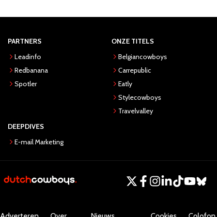
PARTNERS
ONZE TITELS
Leadinfo
Belgiancowboys
Redbanana
Carrepublic
Spotler
Eatly
Stylecowboys
Travelvalley
DEEPDIVES
E-mail Marketing
Adverteren
Over
Nieuws
Cookies
Colofon.