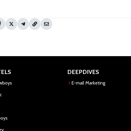
TELS
DEEPDIVES
owboys
E-mail Marketing
c
boys
ey