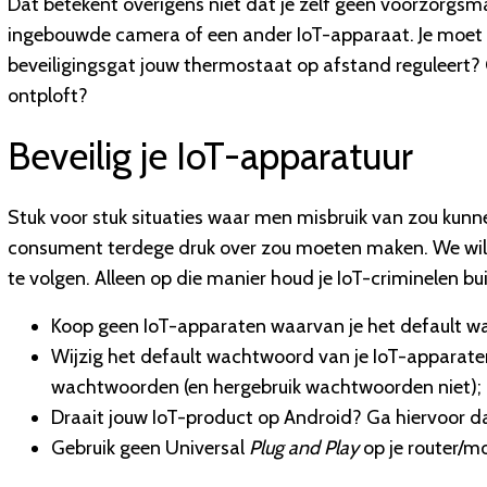
Dat betekent overigens niet dat je zelf geen voorzorgs
ingebouwde camera of een ander IoT-apparaat. Je moet e
beveiligingsgat jouw thermostaat op afstand reguleert? 
ontploft?
Beveilig je IoT-apparatuur
Stuk voor stuk situaties waar men misbruik van zou kun
consument terdege druk over zou moeten maken. We wil
te volgen. Alleen op die manier houd je IoT-criminelen bu
Koop geen IoT-apparaten waarvan je het default w
Wijzig het default wachtwoord van je IoT-apparaten 
wachtwoorden (en hergebruik wachtwoorden niet)
Draait jouw IoT-product op Android? Ga hiervoor 
Gebruik geen Universal
Plug and Play
op je router/