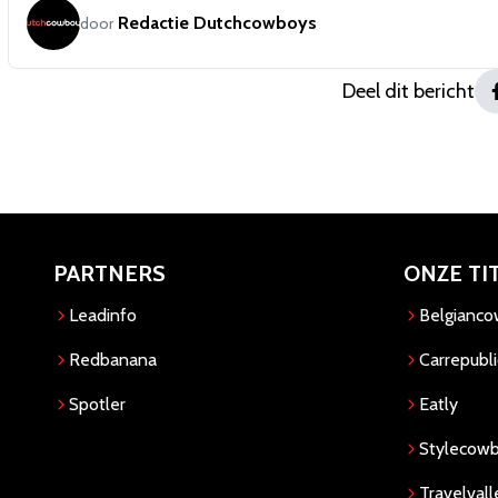
Redactie Dutchcowboys
door
Deel dit bericht
PARTNERS
ONZE TI
Leadinfo
Belgianc
Redbanana
Carrepubli
Spotler
Eatly
Stylecow
Travelvall