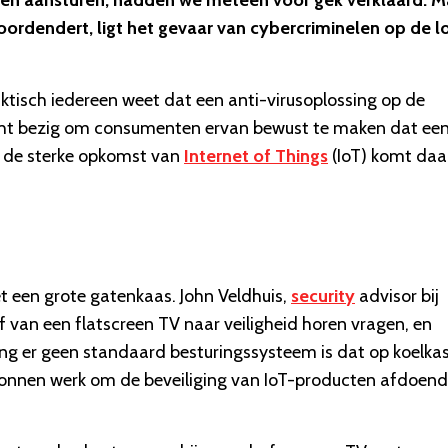
en aansturen, hadden we meteen voor gek verklaard. M
ordendert, ligt het gevaar van cybercriminelen op de lo
aktisch iedereen weet dat een anti-virusoplossing op de
ht bezig om consumenten ervan bewust te maken dat ee
t de sterke opkomst van
Internet of Things
(IoT) komt daa
et een grote gatenkaas. John Veldhuis,
security
advisor bij
 van een flatscreen TV naar veiligheid horen vragen, en
ng er geen standaard besturingssysteem is dat op koelkas
egonnen werk om de beveiliging van IoT-producten afdoen