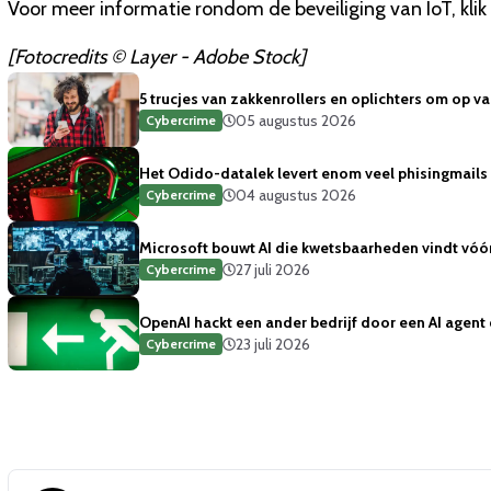
Voor meer informatie rondom de beveiliging van IoT, klik
[Fotocredits © Layer -
Adobe Stock]
5 trucjes van zakkenrollers en oplichters om op va
05 augustus 2026
Cybercrime
Het Odido-datalek levert enom veel phisingmails
04 augustus 2026
Cybercrime
Microsoft bouwt AI die kwetsbaarheden vindt vóór 
27 juli 2026
Cybercrime
OpenAI hackt een ander bedrijf door een AI agent
23 juli 2026
Cybercrime