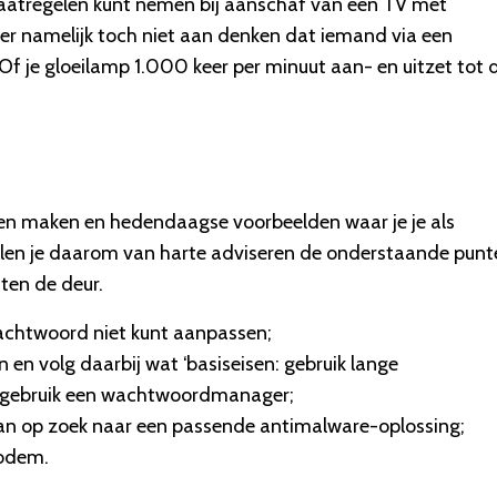
maatregelen kunt nemen bij aanschaf van een TV met
r namelijk toch niet aan denken dat iemand via een
Of je gloeilamp 1.000 keer per minuut aan- en uitzet tot 
nen maken en hedendaagse voorbeelden waar je je als
len je daarom van harte adviseren de onderstaande punt
iten de deur.
achtwoord niet kunt aanpassen;
en volg daarbij wat ‘basiseisen: gebruik lange
; gebruik een wachtwoordmanager;
dan op zoek naar een passende antimalware-oplossing;
modem.