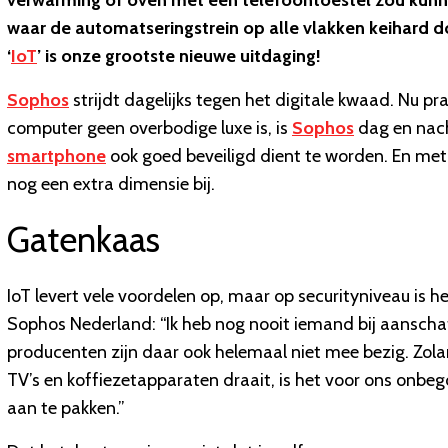
verwarming of oven met een telefoontoestel zou kunn
waar de automatseringstrein op alle vlakken keihard do
‘
IoT
’ is onze grootste nieuwe uitdaging!
Sophos
strijdt dagelijks tegen het digitale kwaad. Nu pr
computer geen overbodige luxe is, is
Sophos
dag en nac
smartphone
ook goed beveiligd dient te worden. En me
nog een extra dimensie bij.
Gatenkaas
IoT levert vele voordelen op, maar op securityniveau is h
Sophos Nederland: “Ik heb nog nooit iemand bij aanschaf
producenten zijn daar ook helemaal niet mee bezig. Zola
TV’s en koffiezetapparaten draait, is het voor ons onb
aan te pakken.”