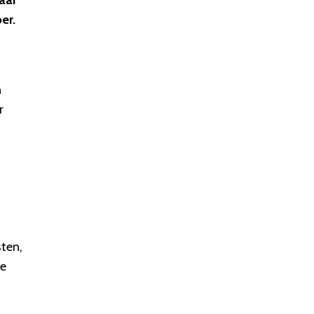
aar
er.
n
r
ten,
de