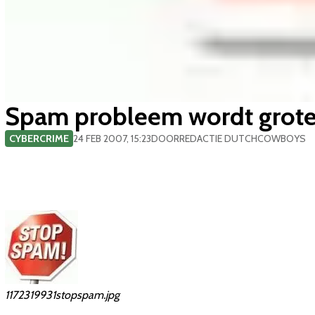
Spam probleem wordt groter
CYBERCRIME
24 FEB 2007, 15:23
DOOR
REDACTIE DUTCHCOWBOYS
1172319931stopspam.jpg