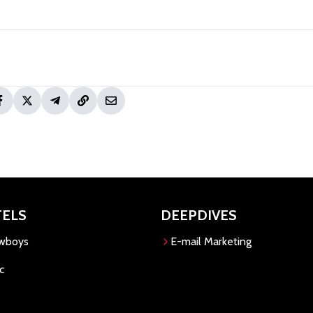
TELS
DEEPDIVES
owboys
E-mail Marketing
c