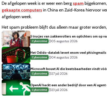
De afgelopen week is er weer een berg
spam
bijgekomen,
gekaapte computers
in China en Zuid-Korea hiervoor ve
afgelopen week.
Het spam probleem blijft dus alleen maar groter worden,
5 trucjes van zakkenrollers en oplichters om op va
05 augustus 2026
Cybercrime
Het Odido-datalek levert enom veel phisingmails
04 augustus 2026
Cybercrime
Microsoft bouwt AI die kwetsbaarheden vindt vóór 
27 juli 2026
Cybercrime
OpenAI hackt een ander bedrijf door een AI agent
23 juli 2026
Cybercrime