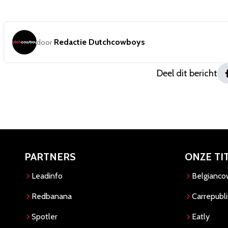
Redactie Dutchcowboys
door
Deel dit bericht
PARTNERS
ONZE TI
Leadinfo
Belgianc
Redbanana
Carrepubli
Spotler
Eatly