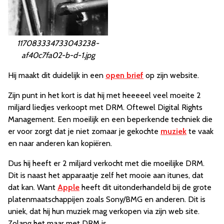
117083334733043238-
af40c7fa02-b-d-1.jpg
Hij maakt dit duidelijk in een
open brief
op zijn website.
Zijn punt in het kort is dat hij met heeeeel veel moeite 2
miljard liedjes verkoopt met DRM. Oftewel Digital Rights
Management. Een moeilijk en een beperkende techniek die
er voor zorgt dat je niet zomaar je gekochte
muziek
te vaak
en naar anderen kan kopiëren.
Dus hij heeft er 2 miljard verkocht met die moeilijke DRM.
Dit is naast het apparaatje zelf het mooie aan itunes, dat
dat kan. Want
Apple
heeft dit uitonderhandeld bij de grote
platenmaatschappijen zoals Sony/BMG en anderen. Dit is
uniek, dat hij hun muziek mag verkopen via zijn web site.
Zolang het maar met DRM is.