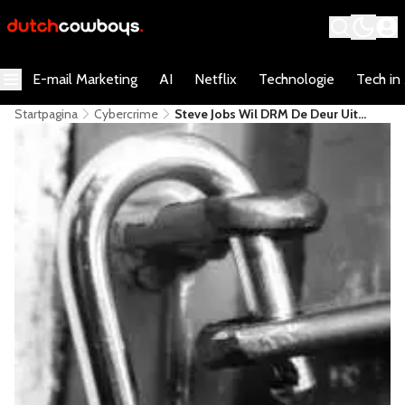
E-mail Marketing
AI
Netflix
Technologie
Tech in
Startpagina
Cybercrime
Steve Jobs Wil DRM De Deur Uit
Zetten