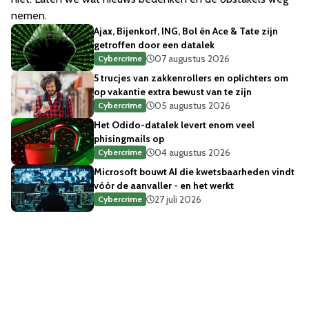
nemen.
Ajax, Bijenkorf, ING, Bol én Ace & Tate zijn
getroffen door een datalek
07 augustus 2026
Cybercrime
5 trucjes van zakkenrollers en oplichters om
op vakantie extra bewust van te zijn
05 augustus 2026
Cybercrime
Het Odido-datalek levert enom veel
phisingmails op
04 augustus 2026
Cybercrime
Microsoft bouwt AI die kwetsbaarheden vindt
vóór de aanvaller - en het werkt
27 juli 2026
Cybercrime