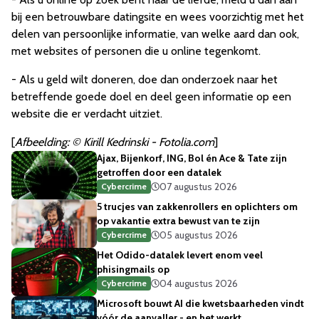
bij een betrouwbare datingsite en wees voorzichtig met het
delen van persoonlijke informatie, van welke aard dan ook,
met websites of personen die u online tegenkomt.
- Als u geld wilt doneren, doe dan onderzoek naar het
betreffende goede doel en deel geen informatie op een
website die er verdacht uitziet.
[
Afbeelding: © Kirill Kedrinski - Fotolia.com
]
Ajax, Bijenkorf, ING, Bol én Ace & Tate zijn
getroffen door een datalek
07 augustus 2026
Cybercrime
5 trucjes van zakkenrollers en oplichters om
op vakantie extra bewust van te zijn
05 augustus 2026
Cybercrime
Het Odido-datalek levert enom veel
phisingmails op
04 augustus 2026
Cybercrime
Microsoft bouwt AI die kwetsbaarheden vindt
vóór de aanvaller - en het werkt