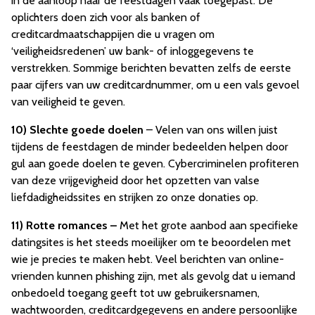
in de aanloop naar de feestdagen vaak toegepast. De
oplichters doen zich voor als banken of
creditcardmaatschappijen die u vragen om
‘veiligheidsredenen’ uw bank- of inloggegevens te
verstrekken. Sommige berichten bevatten zelfs de eerste
paar cijfers van uw creditcardnummer, om u een vals gevoel
van veiligheid te geven.
10)
Slechte goede doelen
– Velen van ons willen juist
tijdens de feestdagen de minder bedeelden helpen door
gul aan goede doelen te geven. Cybercriminelen profiteren
van deze vrijgevigheid door het opzetten van valse
liefdadigheidssites en strijken zo onze donaties op.
11)
Rotte romances –
Met het grote aanbod aan specifieke
datingsites is het steeds moeilijker om te beoordelen met
wie je precies te maken hebt. Veel berichten van online-
vrienden kunnen phishing zijn, met als gevolg dat u iemand
onbedoeld toegang geeft tot uw gebruikersnamen,
wachtwoorden, creditcardgegevens en andere persoonlijke