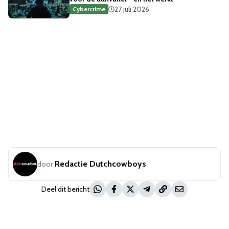
27 juli 2026
Cybercrime
Redactie Dutchcowboys
door
Deel dit bericht