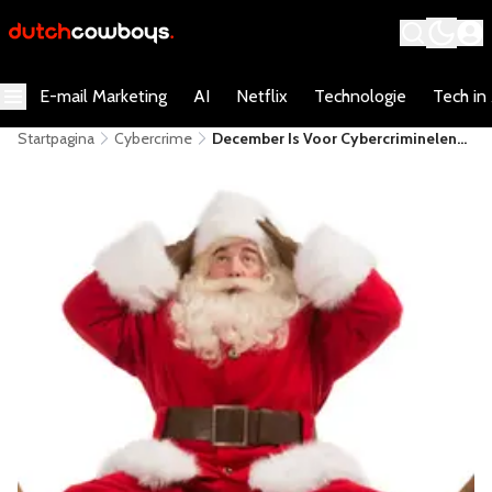
E-mail Marketing
AI
Netflix
Technologie
Tech in
Startpagina
Cybercrime
December Is Voor Cybercriminelen
Ook Een Feestmaand, McAfee Komt
Met 12 Tips Waar Jij Op Moet Letten