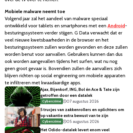
Mobiele malware neemt toe
Volgend jaar zal het aandeel van malware speciaal
ontwikkeld voor tablets en smartphones met een
Android
-
besturingssysteem verder stijgen. G Data verwacht dat er
veel nieuwe kwetsbaarheden in de browser en het
besturingssysteem zullen worden gevonden en deze zullen
worden benut voor aanvallen. Gebruikers kunnen dan dus
ook worden aangevallen tijdens het surfen, wat nu nog
geen groot gevaar is. Bovendien zullen de aanvallers zich
blijven richten op social engineering om mobiele apparaten
te infiltreren met kwaadaardige apps.
Ajax, Bijenkorf, ING, Bol én Ace & Tate zijn
getroffen door een datalek
07 augustus 2026
Cybercrime
5 trucjes van zakkenrollers en oplichters om
op vakantie extra bewust van te zijn
05 augustus 2026
Cybercrime
Het Odido-datalek levert enom veel