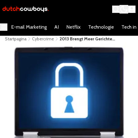
E-mail Marketing
AI
Netflix
Technologie
Tech in
Startpagina
Cybercrime
2013 Brengt Meer Gerichte
Aanvallen, Mac- En Android-Malware