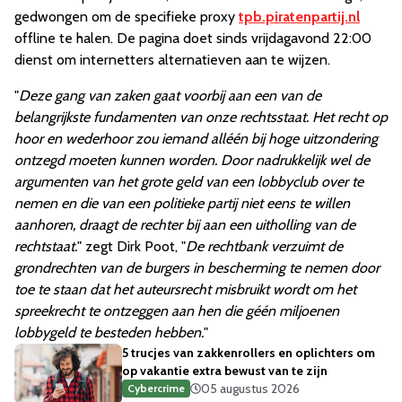
gedwongen om de specifieke proxy
tpb.piratenpartij.nl
offline te halen. De pagina doet sinds vrijdagavond 22:00
dienst om internetters alternatieven aan te wijzen.
"
Deze gang van zaken gaat voorbij aan een van de
belangrijkste fundamenten van onze rechtsstaat. Het recht op
hoor en wederhoor zou iemand alléén bij hoge uitzondering
ontzegd moeten kunnen worden. Door nadrukkelijk wel de
argumenten van het grote geld van een lobbyclub over te
nemen en die van een politieke partij niet eens te willen
aanhoren, draagt de rechter bij aan een uitholling van de
rechtstaat.
" zegt Dirk Poot, "
De rechtbank verzuimt de
grondrechten van de burgers in bescherming te nemen door
toe te staan dat het auteursrecht misbruikt wordt om het
spreekrecht te ontzeggen aan hen die géén miljoenen
lobbygeld te besteden hebben.
"
5 trucjes van zakkenrollers en oplichters om
op vakantie extra bewust van te zijn
05 augustus 2026
Cybercrime