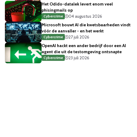
Het Odido-datalek levert enom veel
phisingmails op
04 augustus 2026
Cybercrime
Microsoft bouwt AI die kwetsbaarheden vindt
vóór de aanvaller - en het werkt
27 juli 2026
Cybercrime
OpenAI hackt een ander bedrijf door een AI
agent die uit de testomgeving ontsnapte
23 juli 2026
Cybercrime