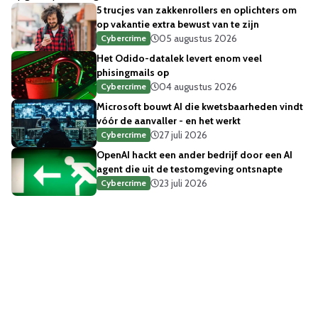
5 trucjes van zakkenrollers en oplichters om
op vakantie extra bewust van te zijn
05 augustus 2026
Cybercrime
Het Odido-datalek levert enom veel
phisingmails op
04 augustus 2026
Cybercrime
Microsoft bouwt AI die kwetsbaarheden vindt
vóór de aanvaller - en het werkt
27 juli 2026
Cybercrime
OpenAI hackt een ander bedrijf door een AI
agent die uit de testomgeving ontsnapte
23 juli 2026
Cybercrime