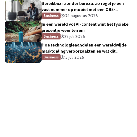
Bereikbaar zonder bureau: zo regel je een
vast nummer op mobiel met een 085-
telefoonnummer
04 augustus 2026
Business
In een wereld vol AI-content wint het fysieke
presentje weer terrein
22 juli 2026
Business
Hoe technologieaandelen een wereldwijde
marktdaling veroorzaakten en wat dit
betekent voor de sector
13 juli 2026
Business