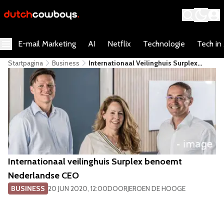
E-mail Marketing
AI
Netflix
Technologie
Tech in
Startpagina
Business
​Internationaal Veilinghuis Surplex
Benoemt Nederlandse CEO
​Internationaal veilinghuis Surplex benoemt
Nederlandse CEO
BUSINESS
20 JUN 2020, 12:00
DOOR
JEROEN DE HOOGE