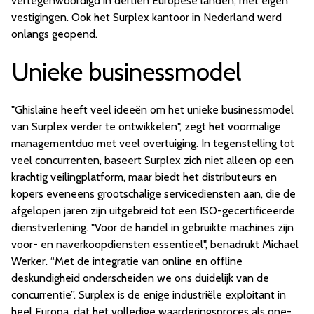
vertegenwoordigd in dertien Europese landen, met eigen
vestigingen. Ook het Surplex kantoor in Nederland werd
onlangs geopend.
Unieke businessmodel
"Ghislaine heeft veel ideeën om het unieke businessmodel
van Surplex verder te ontwikkelen", zegt het voormalige
managementduo met veel overtuiging. In tegenstelling tot
veel concurrenten, baseert Surplex zich niet alleen op een
krachtig veilingplatform, maar biedt het distributeurs en
kopers eveneens grootschalige servicediensten aan, die de
afgelopen jaren zijn uitgebreid tot een ISO-gecertificeerde
dienstverlening. "Voor de handel in gebruikte machines zijn
voor- en naverkoopdiensten essentieel", benadrukt Michael
Werker. “Met de integratie van online en offline
deskundigheid onderscheiden we ons duidelijk van de
concurrentie”. Surplex is de enige industriële exploitant in
heel Europa, dat het volledige waarderingsproces als one-