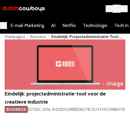
E-mail Marketing
AI
Netflix
Technologie
Tech in
Startpagina
Business
Eindelijk: Projectadministratie-Tool
Voor De Creatieve Industrie
Eindelijk: projectadministratie-tool voor de
creatieve industrie
BUSINESS
07 DEC 2016, 8:00
DOOR
REDACTIE DUTCHCOWBOYS