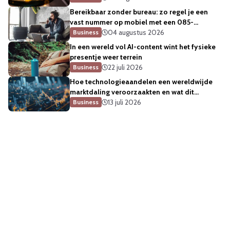
Bereikbaar zonder bureau: zo regel je een
vast nummer op mobiel met een 085-
telefoonnummer
04 augustus 2026
Business
In een wereld vol AI-content wint het fysieke
presentje weer terrein
22 juli 2026
Business
Hoe technologieaandelen een wereldwijde
marktdaling veroorzaakten en wat dit
betekent voor de sector
13 juli 2026
Business