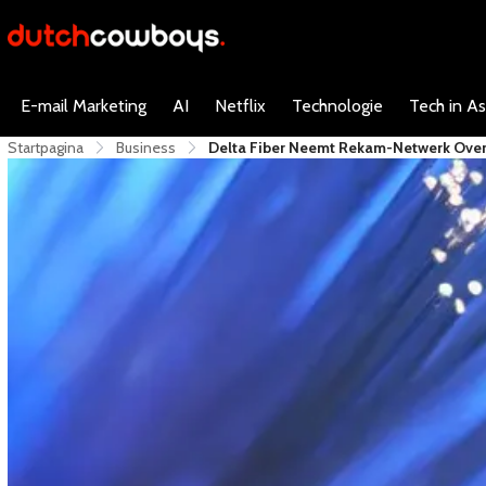
E-mail Marketing
AI
Netflix
Technologie
Tech in As
Startpagina
Business
Delta Fiber Neemt Rekam-Netwerk Over