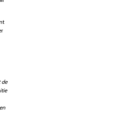
in
mt
er
t de
tie
gen