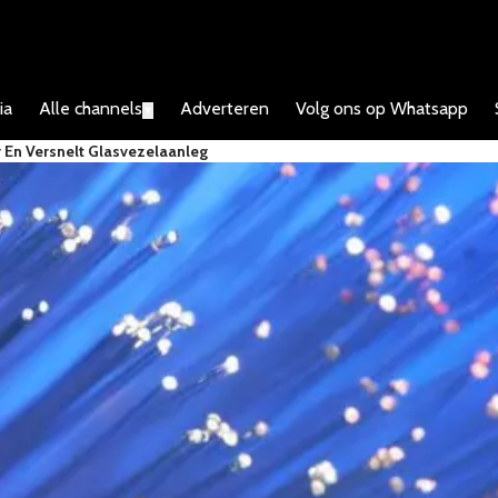
ia
Alle channels
Adverteren
Volg ons op Whatsapp
▼
 En Versnelt Glasvezelaanleg