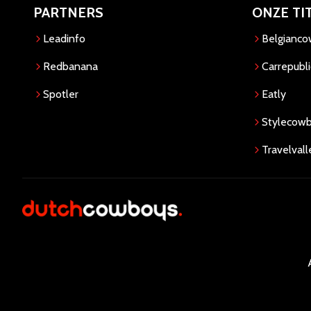
PARTNERS
ONZE TI
Leadinfo
Belgianc
Redbanana
Carrepubli
Spotler
Eatly
Stylecow
Travelvall