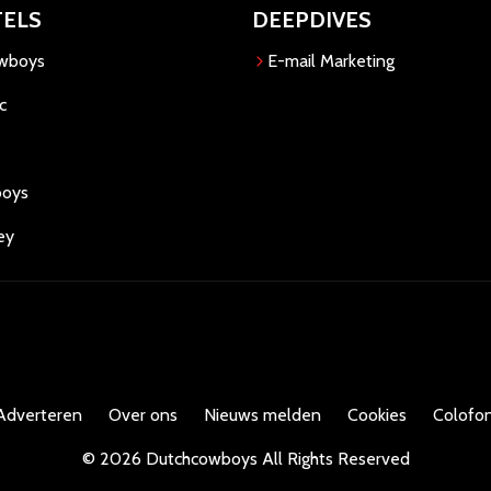
TELS
DEEPDIVES
owboys
E-mail Marketing
c
boys
ey
Adverteren
Over ons
Nieuws melden
Cookies
Colofon
©
2026
Dutchcowboys
All Rights Reserved