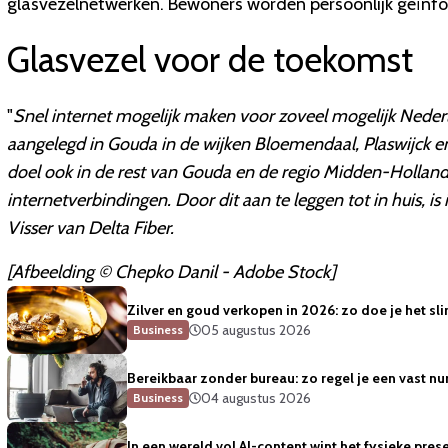
glasvezelnetwerken. Bewoners worden persoonlijk geïnfo
Glasvezel voor de toekomst
"
Snel internet mogelijk maken voor zoveel mogelijk Nederl
aangelegd in Gouda in de wijken Bloemendaal, Plaswijck e
doel ook in de rest van Gouda en de regio Midden-Holland r
internetverbindingen. Door dit aan te leggen tot in huis, is
Visser van Delta Fiber.
[Afbeelding © Chepko Danil - Adobe Stock]
Zilver en goud verkopen in 2026: zo doe je het sl
05 augustus 2026
Business
Bereikbaar zonder bureau: zo regel je een vast
04 augustus 2026
Business
In een wereld vol AI-content wint het fysieke prese