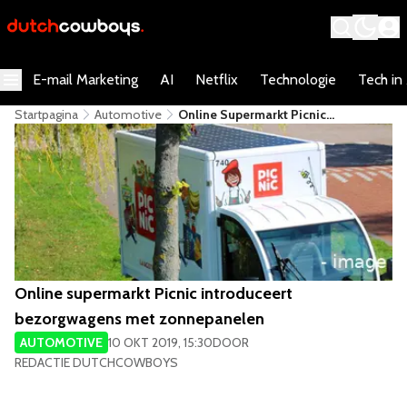
E-mail Marketing
AI
Netflix
Technologie
Tech in
Startpagina
Automotive
Online Supermarkt Picnic
Introduceert Bezorgwagens Met
Zonnepanelen
Online supermarkt Picnic introduceert
bezorgwagens met zonnepanelen
AUTOMOTIVE
10 OKT 2019, 15:30
DOOR
REDACTIE DUTCHCOWBOYS