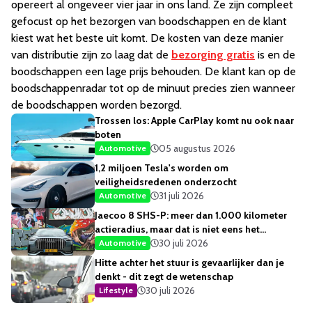
opereert al ongeveer vier jaar in ons land. Ze zijn compleet
gefocust op het bezorgen van boodschappen en de klant
kiest wat het beste uit komt. De kosten van deze manier
van distributie zijn zo laag dat de
bezorging gratis
is en de
boodschappen een lage prijs behouden. De klant kan op de
boodschappenradar tot op de minuut precies zien wanneer
de boodschappen worden bezorgd.
Trossen los: Apple CarPlay komt nu ook naar
boten
05 augustus 2026
Automotive
1,2 miljoen Tesla's worden om
veiligheidsredenen onderzocht
31 juli 2026
Automotive
Jaecoo 8 SHS-P: meer dan 1.000 kilometer
actieradius, maar dat is niet eens het
opvallendste
30 juli 2026
Automotive
Hitte achter het stuur is gevaarlijker dan je
denkt - dit zegt de wetenschap
30 juli 2026
Lifestyle