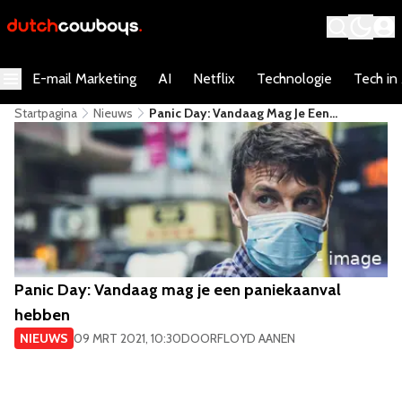
E-mail Marketing
AI
Netflix
Technologie
Tech in
Startpagina
Nieuws
Panic Day: Vandaag Mag Je Een
Paniekaanval Hebben
Panic Day: Vandaag mag je een paniekaanval
hebben
NIEUWS
09 MRT 2021, 10:30
DOOR
FLOYD AANEN