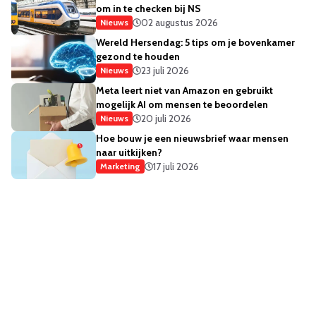
om in te checken bij NS
02 augustus 2026
Nieuws
Wereld Hersendag: 5 tips om je bovenkamer
gezond te houden
23 juli 2026
Nieuws
Meta leert niet van Amazon en gebruikt
mogelijk AI om mensen te beoordelen
20 juli 2026
Nieuws
Hoe bouw je een nieuwsbrief waar mensen
naar uitkijken?
17 juli 2026
Marketing