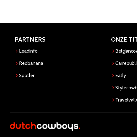
PARTNERS
ONZE TI
Leadinfo
Belgianc
Redbanana
Carrepubli
Spotler
Eatly
Stylecow
Travelvall