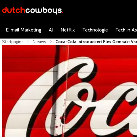
E-mail Marketing
AI
Netflix
Technologie
Tech in As
Startpagina
Nieuws
Coca-Cola Introduceert Fles Gemaakt Va