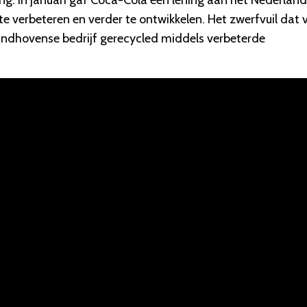
ing. In januari gaf Coca-Cola een lening aan het Nederlan
e verbeteren en verder te ontwikkelen. Het zwerfvuil dat 
 Eindhovense bedrijf gerecycled middels verbeterde