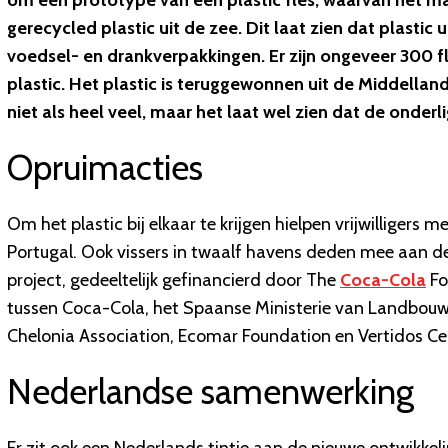
om een prototype van een plastic fles, waarvan het ma
gerecycled plastic uit de zee. Dit laat zien dat plasti
voedsel- en drankverpakkingen. Er zijn ongeveer 300 
plastic. Het plastic is teruggewonnen uit de Middella
niet als heel veel, maar het laat wel zien dat de onder
Opruimacties
Om het plastic bij elkaar te krijgen hielpen vrijwillige
Portugal. Ook vissers in twaalf havens deden mee aan de
project, gedeeltelijk gefinancierd door The
Coca-Cola
Fo
tussen Coca-Cola, het Spaanse Ministerie van Landbouw, 
Chelonia Association, Ecomar Foundation en Vertidos Ce
Nederlandse samenwerking