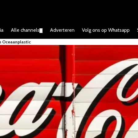
ia
Alle channels
Adverteren
Volg ons op Whatsapp
▼
n Oceaanplastic