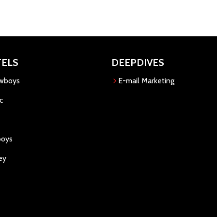
TELS
DEEPDIVES
owboys
E-mail Marketing
c
boys
ey