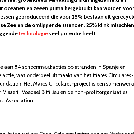
teriaal grotendeels vervaardigd is uit ingezameld en
c uit oceanen en zeeën prima hergebruikt kan worden voor
flessen geproduceerd die voor 25% bestaan uit gerecyc
ndse Zee en de omliggende stranden. 25% klink misschien
liggende
technologie
veel potentie heeft.
rs mee aan 84 schoonmaakacties op stranden in Spanje en
 actie, wat onderdeel uitmaakt van het Mares Circulares-
undation. Het Mares Circulares-project is een samenwerk
Visserij, Voedsel & Milieu en de non-profitorganisaties
ro Association
.