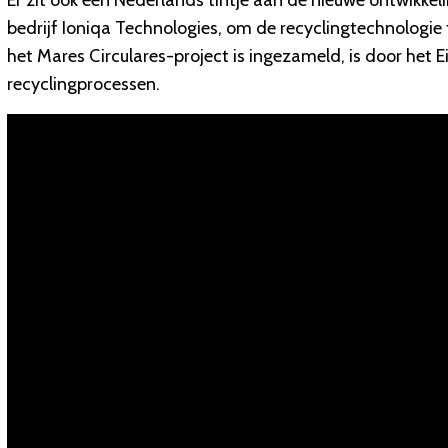
Er zit ook een Nederlands tintje aan de nieuwe ontwikkel
bedrijf Ioniqa Technologies, om de recyclingtechnologie t
het Mares Circulares-project is ingezameld, is door het
recyclingprocessen.