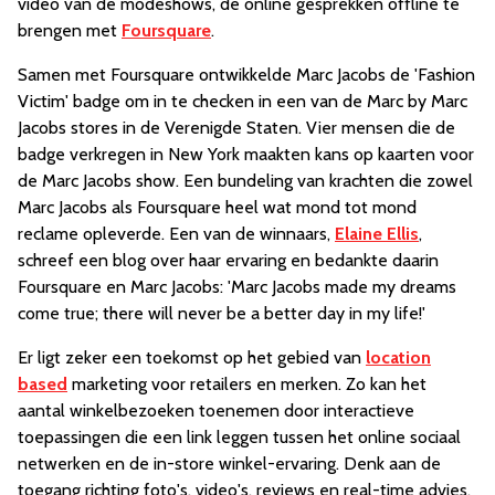
video van de modeshows, de online gesprekken offline te
brengen met
Foursquare
.
Samen met Foursquare ontwikkelde Marc Jacobs de 'Fashion
Victim' badge om in te checken in een van de Marc by Marc
Jacobs stores in de Verenigde Staten. Vier mensen die de
badge verkregen in New York maakten kans op kaarten voor
de Marc Jacobs show. Een bundeling van krachten die zowel
Marc Jacobs als Foursquare heel wat mond tot mond
reclame opleverde. Een van de winnaars,
Elaine Ellis
,
schreef een blog over haar ervaring en bedankte daarin
Foursquare en Marc Jacobs: 'Marc Jacobs made my dreams
come true; there will never be a better day in my life!'
Er ligt zeker een toekomst op het gebied van
location
based
marketing voor retailers en merken. Zo kan het
aantal winkelbezoeken toenemen door interactieve
toepassingen die een link leggen tussen het online sociaal
netwerken en de in-store winkel-ervaring. Denk aan de
toegang richting foto's, video's, reviews en real-time advies.