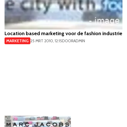
Location based marketing voor de fashion industrie
MARKETING
25 MRT 2010, 12:15
DOOR
ADMIN