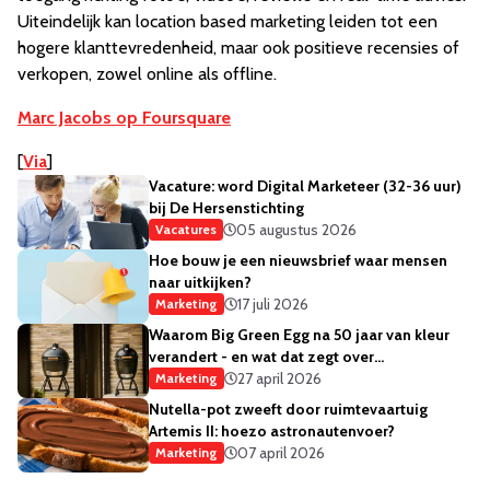
Uiteindelijk kan location based marketing leiden tot een
hogere klanttevredenheid, maar ook positieve recensies of
verkopen, zowel online als offline.
Marc Jacobs op Foursquare
[
Via
]
Vacature: word Digital Marketeer (32-36 uur)
bij De Hersenstichting
05 augustus 2026
Vacatures
Hoe bouw je een nieuwsbrief waar mensen
naar uitkijken?
17 juli 2026
Marketing
Waarom Big Green Egg na 50 jaar van kleur
verandert - en wat dat zegt over
merkstrategie
27 april 2026
Marketing
Nutella-pot zweeft door ruimtevaartuig
Artemis II: hoezo astronautenvoer?
07 april 2026
Marketing