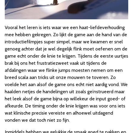
Vooral het leren is iets waar we een haat-liefdeverhouding
mee hebben gekregen. Zo lijkt de game aan de hand van de
introductiefilmpjes super simpel, maar we kwamen er snel
genoeg achter dat je wel degelijk flink moet oefenen om de
game echt onder de knie te krijgen. Tijdens de eerste uurtjes
brak bij ons het frustratiezweet vaak uit tijdens de
afdalingen waar we flinke jumps moesten nemen om een
breed scala aan tricks uit onze mouwen te toveren. Zo
voelde het aan alsof de game ons echt niet aardig vond. We
haalden netjes de handelingen uit zoals geïnstrueerd maar
het leek alsof de game bijna op willekeur de input goed- of
afkeurde. De timing onder de knie krijgen was voor ons iets
wat klinische precisie vereiste en alhoewel uitdagend
vonden we dat toch niet zo fijn.
Inmiddels hebben we gelukkig de smaak goed te pakken en