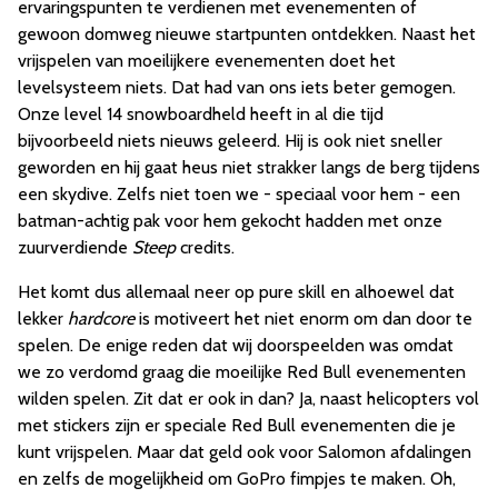
ervaringspunten te verdienen met evenementen of
gewoon domweg nieuwe startpunten ontdekken. Naast het
vrijspelen van moeilijkere evenementen doet het
levelsysteem niets. Dat had van ons iets beter gemogen.
Onze level 14 snowboardheld heeft in al die tijd
bijvoorbeeld niets nieuws geleerd. Hij is ook niet sneller
geworden en hij gaat heus niet strakker langs de berg tijdens
een skydive. Zelfs niet toen we - speciaal voor hem - een
batman-achtig pak voor hem gekocht hadden met onze
zuurverdiende
Steep
credits.
Het komt dus allemaal neer op pure skill en alhoewel dat
lekker
hardcore
is motiveert het niet enorm om dan door te
spelen. De enige reden dat wij doorspeelden was omdat
we zo verdomd graag die moeilijke Red Bull evenementen
wilden spelen. Zit dat er ook in dan? Ja, naast helicopters vol
met stickers zijn er speciale Red Bull evenementen die je
kunt vrijspelen. Maar dat geld ook voor Salomon afdalingen
en zelfs de mogelijkheid om GoPro fimpjes te maken. Oh,