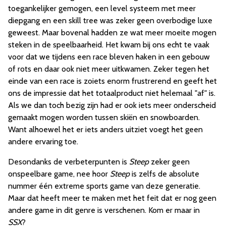
toegankelijker gemogen, een level systeem met meer
diepgang en een skill tree was zeker geen overbodige luxe
geweest. Maar bovenal hadden ze wat meer moeite mogen
steken in de speelbaarheid. Het kwam bij ons echt te vaak
voor dat we tijdens een race bleven haken in een gebouw
of rots en daar ook niet meer uitkwamen. Zeker tegen het
einde van een race is zoiets enorm frustrerend en geeft het
ons de impressie dat het totaalproduct niet helemaal "af" is.
Als we dan toch bezig zijn had er ook iets meer onderscheid
gemaakt mogen worden tussen skiën en snowboarden.
Want alhoewel het er iets anders uitziet voegt het geen
andere ervaring toe.
Desondanks de verbeterpunten is
Steep
zeker geen
onspeelbare game, nee hoor
Steep
is zelfs de absolute
nummer één extreme sports game van deze generatie.
Maar dat heeft meer te maken met het feit dat er nog geen
andere game in dit genre is verschenen. Kom er maar in
SSX
?