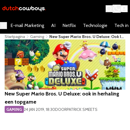
E-mail Marketing
AI
Netflix
Technologie
Tech in
Startpagina
Gaming
New Super Mario Bros. U Deluxe: Ook In
Herhaling Een Topgame
New Super Mario Bros. U Deluxe: ook in herhaling
een topgame
GAMING
24 JAN 2019, 18:30
DOOR
PATRICK SMEETS