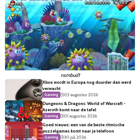
nsmbud1
Xbox wordt in Europa nog duurder dan werd
verwacht
03 augustus 2026
Gaming
Dungeons & Dragons: World of Warcraft -
Azeroth komt naar de tafel
01 augustus 2026
Gaming
Goed nieuws: een van de beste ritmische
puzzelgames komt naar je telefoon
30 juli 2026
Gaming