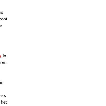
rs
toont
e
o
. In
r en
in
kers
 het