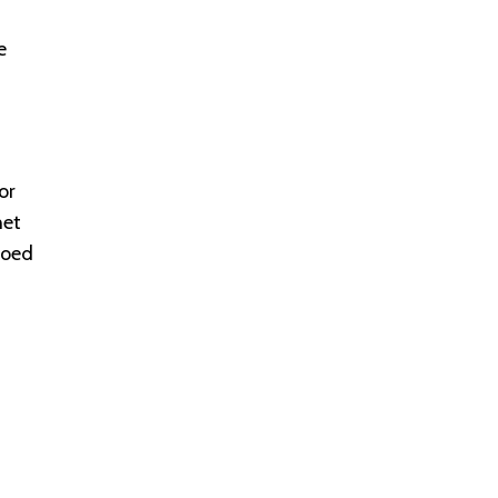
e
or
het
goed