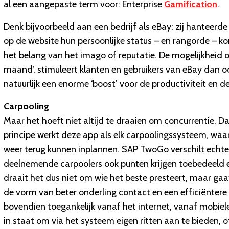
al een aangepaste term voor: Enterprise
Gamification
.
Denk bijvoorbeeld aan een bedrijf als eBay: zij hanteerd
op de website hun persoonlijke status – en rangorde – k
het belang van het imago of reputatie. De mogelijkheid 
maand’, stimuleert klanten en gebruikers van eBay dan ook
natuurlijk een enorme ‘boost’ voor de productiviteit en d
Carpooling
Maar het hoeft niet altijd te draaien om concurrentie. 
principe werkt deze app als elk carpoolingssysteem, waa
weer terug kunnen inplannen. SAP TwoGo verschilt echte
deelnemende carpoolers ook punten krijgen toebedeeld e
draait het dus niet om wie het beste presteert, maar gaa
de vorm van beter onderling contact en een efficiëntere 
bovendien toegankelijk vanaf het internet, vanaf mobiele
in staat om via het systeem eigen ritten aan te bieden, 