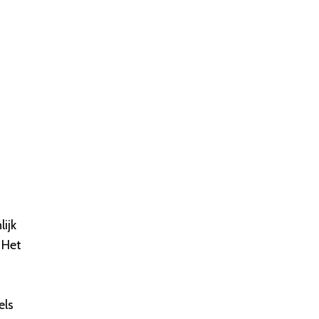
lijk
 Het
els