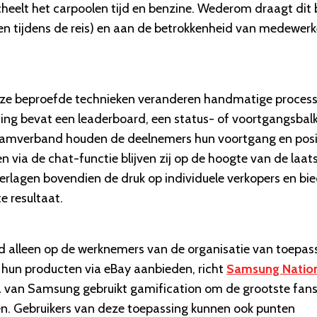
eelt het carpoolen tijd en benzine. Wederom draagt dit b
ten tijdens de reis) en aan de betrokkenheid van medewerk
eze beproefde technieken veranderen handmatige proces
ssing bevat een leaderboard, een status- of voortgangsbalk
teamverband houden de deelnemers hun voortgang en posi
en via de chat-functie blijven zij op de hoogte van de laat
erlagen bovendien de druk op individuele verkopers en bi
e resultaat.
ltijd alleen op de werknemers van de organisatie van toepas
e hun producten via eBay aanbieden, richt
Samsung Natio
ma van Samsung gebruikt gamification om de grootste fans
en. Gebruikers van deze toepassing kunnen ook punten