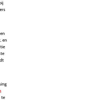
ij
ers
sen
, en
tie
ste
edt
sing
n
 te