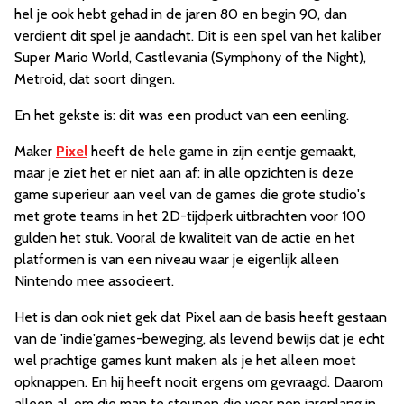
hel je ook hebt gehad in de jaren 80 en begin 90, dan
verdient dit spel je aandacht. Dit is een spel van het kaliber
Super Mario World, Castlevania (Symphony of the Night),
Metroid, dat soort dingen.
En het gekste is: dit was een product van een eenling.
Maker
Pixel
heeft de hele game in zijn eentje gemaakt,
maar je ziet het er niet aan af: in alle opzichten is deze
game superieur aan veel van de games die grote studio's
met grote teams in het 2D-tijdperk uitbrachten voor 100
gulden het stuk. Vooral de kwaliteit van de actie en het
platformen is van een niveau waar je eigenlijk alleen
Nintendo mee associeert.
Het is dan ook niet gek dat Pixel aan de basis heeft gestaan
van de 'indie'games-beweging, als levend bewijs dat je echt
wel prachtige games kunt maken als je het alleen moet
opknappen. En hij heeft nooit ergens om gevraagd. Daarom
alleen al, om die man te steunen die voor nop jarenlang in