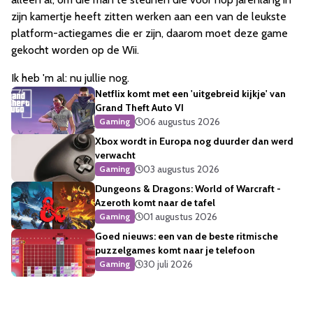
zijn kamertje heeft zitten werken aan een van de leukste
platform-actiegames die er zijn, daarom moet deze game
gekocht worden op de Wii.
Ik heb 'm al: nu jullie nog.
Netflix komt met een 'uitgebreid kijkje' van
Grand Theft Auto VI
06 augustus 2026
Gaming
Xbox wordt in Europa nog duurder dan werd
verwacht
03 augustus 2026
Gaming
Dungeons & Dragons: World of Warcraft -
Azeroth komt naar de tafel
01 augustus 2026
Gaming
Goed nieuws: een van de beste ritmische
puzzelgames komt naar je telefoon
30 juli 2026
Gaming