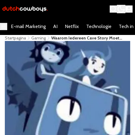
E-mail Marketing
AI
Netflix
Technologie
Tech in
Startpagina
Gaming
Waarom Iedereen Cave Story Moet
Spelen