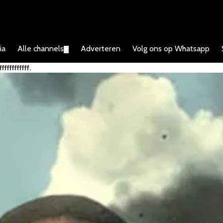
ia
Alle channels
Adverteren
Volg ons op Whatsapp
▼
ffffffffff.