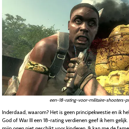
een-18-rating-voor-militaire-shooters-pf
Inderdaad, waarom? Het is geen principekwestie en ik he
God of War III een 18-rating verdienen geef ik hem gelijk
mijn ogen niet geschikt voor kinderen. Ik kan me de fa