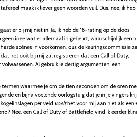
tafereel maak ik liever geen woorden vuil. Dus, nee, ik heb
at er bij mij niet in. Ja, ik heb de 18-rating op de doos
b geen idee wat er allemaal in gebeurt, waarschijnlijk een 
ar harde scènes in voorkomen, dus de keuringscommissie za
at het ooit bij mij zal registreren dat een Call of Duty,
r volwassenen. Al gebruik je dertig argumenten, een
ire termen waarmee je om de tien seconden om de oren me
ende en bijna voelende oorlogstuig dat je in je vingers krij
 kogelinslagen per veld
voelt
het voor mij aan niet als een 
? Nee, een Call of Duty of Battlefield vind ik eerder klin