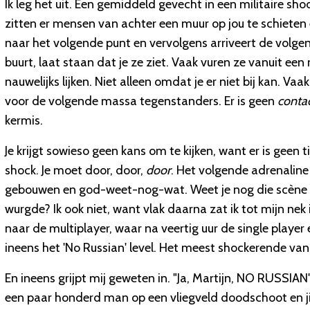
Ik leg het uit. Een gemiddeld gevecht in een militaire sh
zitten er mensen van achter een muur op jou te schieten en
naar het volgende punt en vervolgens arriveert de volgend
buurt, laat staan dat je ze ziet. Vaak vuren ze vanuit een n
nauwelijks lijken. Niet alleen omdat je er niet bij kan. V
voor de volgende massa tegenstanders. Er is geen
conta
kermis.
Je krijgt sowieso geen kans om te kijken, want er is geen ti
shock. Je moet door, door,
door
. Het volgende adrenaline
gebouwen en god-weet-nog-wat. Weet je nog die scène i
wurgde? Ik ook niet, want vlak daarna zat ik tot mijn ne
naar de multiplayer, waar na veertig uur de single player e
ineens het 'No Russian' level. Het meest shockerende va
En ineens grijpt mij geweten in. "
Ja, Martijn, NO RUSSIAN", 
een paar honderd man op een vliegveld doodschoot en jij