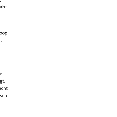
 ab-
hoop
l
e
gt,
echt
isch.