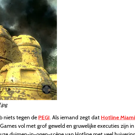
.jpg
b niets tegen de
PEGI
. Als iemand zegt dat
Hotline Miami
. Games vol met grof geweld en gruwelijke executies zijn in
meuze duimen-in-ogen-scène van Hotline met veel huiverin