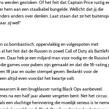
s werden gestoken. Of het feit dat Captain Price rustig e
 hem aan een staalkabel bungelde. Wellicht dat jij die
nders anders over denken. Laat staan dat ze het buitensp
maar
zij
wel!"
alleen zo bombastisch, oppervlakkig en volgespoten met
al het feit dat de Russen in zowel Call of Duty als Battlefi
ren. Daar heb je een miljard man voor nodig en de Russisc
at die games voor pubers zijn gemaakt en dat die 18-rating
een 18 jaar en ouder stempel geven. Bedankt voor de
een altijd even voordat het kwartje valt.
ek waarom ik een brugklasser rustig Black Ops aanbeveel.
ènes na een half jaar alweer vergeten bent. Net het circus;
 als een vluchtige herinnering die moeilijk serieus is te nem