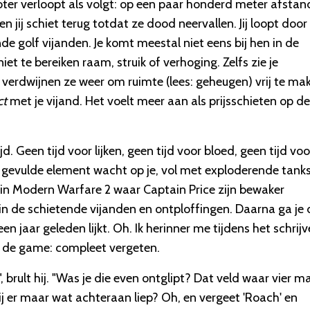
ooter verloopt als volgt: op een paar honderd meter afstan
 jij schiet terug totdat ze dood neervallen. Jij loopt door
e golf vijanden. Je komt meestal niet eens bij hen in de
iet te bereiken raam, struik of verhoging. Zelfs zie je
aak verdwijnen ze weer om ruimte (lees: geheugen) vrij te ma
ct
met je vijand. Het voelt meer aan als prijsschieten op de
jd. Geen tijd voor lijken, geen tijd voor bloed, geen tijd voo
 gevulde element wacht op je, vol met exploderende tanks
n Modern Warfare 2 waar Captain Price zijn bewaker
k in de schietende vijanden en ontploffingen. Daarna ga je
en jaar geleden lijkt. Oh. Ik herinner me tijdens het schrij
n de game: compleet vergeten.
brult hij. "
Was je die even ontglipt? Dat veld waar vier m
 er maar wat achteraan liep? Oh, en vergeet 'Roach' en