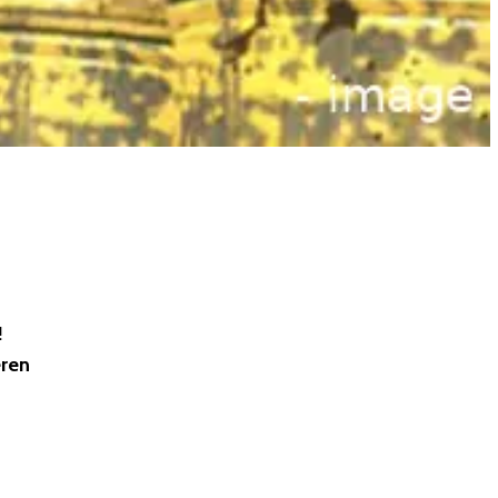
!
eren