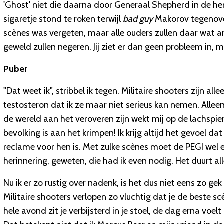
'Ghost' niet die daarna door Generaal Shepherd in de hen
sigaretje stond te roken terwijl
bad guy
Makorov tegenover
scènes was vergeten, maar alle ouders zullen daar wat a
geweld zullen negeren. Jij ziet er dan geen probleem in, 
Puber
"Dat weet ik", stribbel ik tegen. Militaire shooters zijn 
testosteron dat ik ze maar niet serieus kan nemen. Alleen 
de wereld aan het veroveren zijn wekt mij op de lachspie
bevolking is aan het krimpen! Ik krijg altijd het gevoel d
reclame voor hen is. Met zulke scènes moet de PEGI wel 
herinnering, geweten, die had ik even nodig. Het duurt all
Nu ik er zo rustig over nadenk, is het dus niet eens zo g
Militaire shooters verlopen zo vluchtig dat je de beste sc
hele avond zit je verbijsterd in je stoel, de dag erna voelt