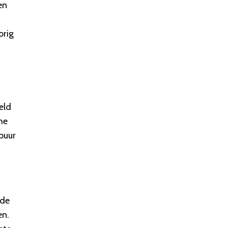
en
orig
eld
he
 puur
 de
en.