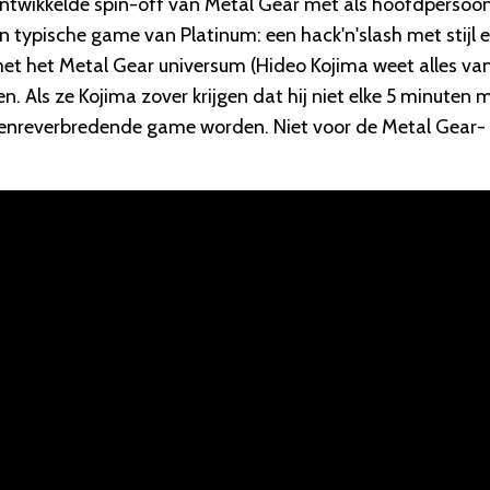
twikkelde spin-off van Metal Gear met als hoofdpersoo
en typische game van Platinum: een hack'n'slash met stijl 
et het Metal Gear universum (Hideo Kojima weet alles va
n. Als ze Kojima zover krijgen dat hij niet elke 5 minuten 
 genreverbredende game worden. Niet voor de Metal Gear-