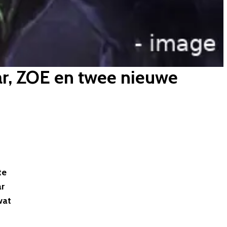
r, ZOE en twee nieuwe
te
ar
 wat