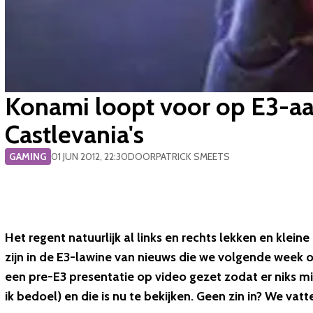
Konami loopt voor op E3-a
Castlevania's
GAMING
01 JUN 2012, 22:30
DOOR
PATRICK SMEETS
Het regent natuurlijk al links en rechts lekken en klei
zijn in de E3-lawine van nieuws die we volgende week ov
een pre-E3 presentatie op video gezet zodat er niks mi
ik bedoel) en die is nu te bekijken. Geen zin in? We va