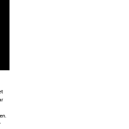
et
ar
en.
r