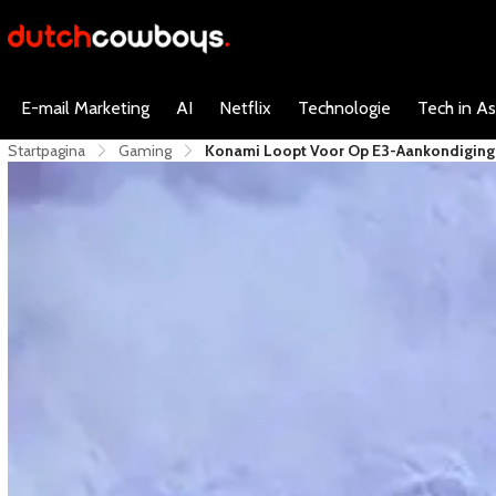
E-mail Marketing
AI
Netflix
Technologie
Tech in As
Startpagina
Gaming
Konami Loopt Voor Op E3-Aankondiginge