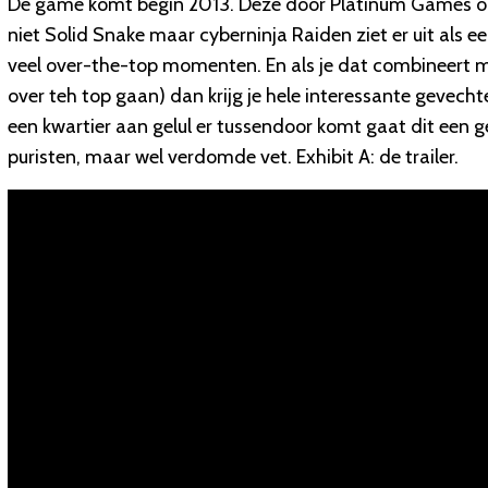
De game komt begin 2013. Deze door Platinum Games on
niet Solid Snake maar cyberninja Raiden ziet er uit als e
veel over-the-top momenten. En als je dat combineert m
over teh top gaan) dan krijg je hele interessante gevechte
een kwartier aan gelul er tussendoor komt gaat dit een
puristen, maar wel verdomde vet. Exhibit A: de trailer.