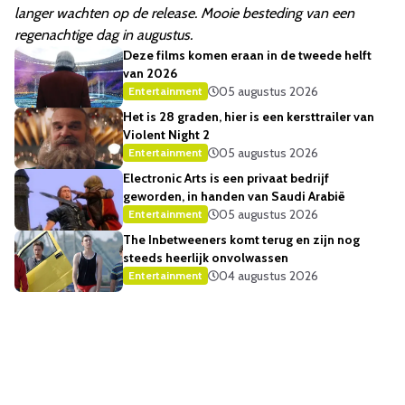
langer wachten op de release. Mooie besteding van een
regenachtige dag in augustus.
Deze films komen eraan in de tweede helft
van 2026
05 augustus 2026
Entertainment
Het is 28 graden, hier is een kersttrailer van
Violent Night 2
05 augustus 2026
Entertainment
Electronic Arts is een privaat bedrijf
geworden, in handen van Saudi Arabië
05 augustus 2026
Entertainment
The Inbetweeners komt terug en zijn nog
steeds heerlijk onvolwassen
04 augustus 2026
Entertainment