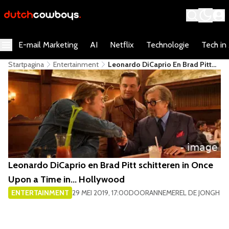
E-mail Marketing
AI
Netflix
Technologie
Tech in
Startpagina
Entertainment
Leonardo DiCaprio En Brad Pitt
Schitteren In Once Upon A Time
In... Hollywood
Leonardo DiCaprio en Brad Pitt schitteren in Once
Upon a Time in... Hollywood
ENTERTAINMENT
29 MEI 2019, 17:00
DOOR
ANNEMEREL DE JONGH