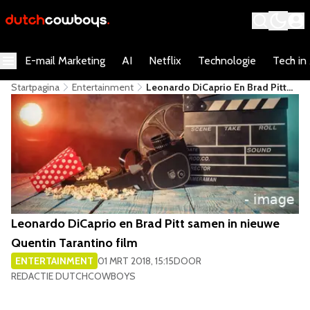
E-mail Marketing
AI
Netflix
Technologie
Tech in
Startpagina
Entertainment
Leonardo DiCaprio En Brad Pitt
Samen In Nieuwe Quentin
Tarantino Film
Leonardo DiCaprio en Brad Pitt samen in nieuwe
Quentin Tarantino film
ENTERTAINMENT
01 MRT 2018, 15:15
DOOR
REDACTIE DUTCHCOWBOYS