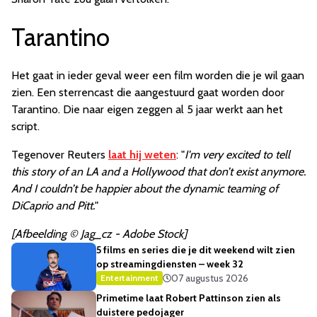
Tarantino
Het gaat in ieder geval weer een film worden die je wil gaan
zien. Een sterrencast die aangestuurd gaat worden door
Tarantino. Die naar eigen zeggen al 5 jaar werkt aan het
script.
Tegenover Reuters
laat hij weten
: "
I'm very excited to tell
this story of an LA and a Hollywood that don’t exist anymore.
And I couldn’t be happier about the dynamic teaming of
DiCaprio and Pitt.
"
[Afbeelding © Jag_cz - Adobe Stock]
5 films en series die je dit weekend wilt zien
op streamingdiensten – week 32
07 augustus 2026
Entertainment
Primetime laat Robert Pattinson zien als
duistere pedojager