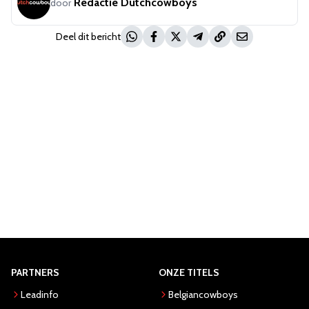
Redactie Dutchcowboys
door
Deel dit bericht
PARTNERS
ONZE TITELS
Leadinfo
Belgiancowboys