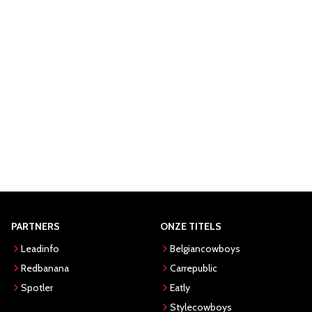
PARTNERS
ONZE TITELS
Leadinfo
Belgiancowboys
Redbanana
Carrepublic
Spotler
Eatly
Stylecowboys