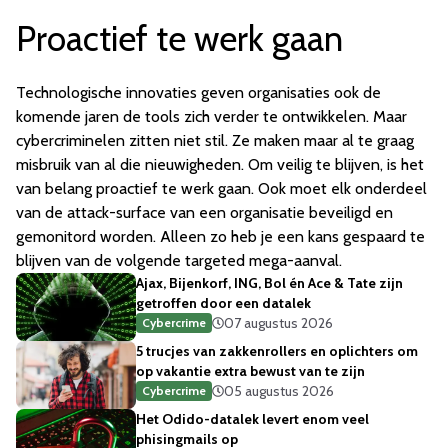
Proactief te werk gaan
Technologische innovaties geven organisaties ook de
komende jaren de tools zich verder te ontwikkelen. Maar
cybercriminelen zitten niet stil. Ze maken maar al te graag
misbruik van al die nieuwigheden. Om veilig te blijven, is het
van belang proactief te werk gaan. Ook moet elk onderdeel
van de attack-surface van een organisatie beveiligd en
gemonitord worden. Alleen zo heb je een kans gespaard te
blijven van de volgende targeted mega-aanval.
Ajax, Bijenkorf, ING, Bol én Ace & Tate zijn
getroffen door een datalek
07 augustus 2026
Cybercrime
5 trucjes van zakkenrollers en oplichters om
op vakantie extra bewust van te zijn
05 augustus 2026
Cybercrime
Het Odido-datalek levert enom veel
phisingmails op