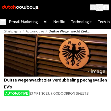
E-mail Marketing
AI
Netflix
Technologie
Tech in
Startpagina
Automotive
Duitse Wegenwacht Ziet
Verdubbeling Pechgevallen EV’s
Duitse wegenwacht ziet verdubbeling pechgevallen
EV’s
AUTOMOTIVE
23 MRT 2023, 9:00
DOOR
RON SMEETS