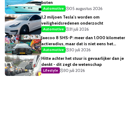
boten
05 augustus 2026
Automotive
1,2 miljoen Tesla's worden om
veiligheidsredenen onderzocht
31 juli 2026
Automotive
Jaecoo 8 SHS-P: meer dan 1.000 kilometer
actieradius, maar dat is niet eens het
opvallendste
30 juli 2026
Automotive
Hitte achter het stuur is gevaarlijker dan je
denkt - dit zegt de wetenschap
30 juli 2026
Lifestyle