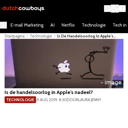
E-mail Marketing
AI
Netflix
Technologie
Tech in
Startpagina
Technologie
​Is De Handelsoorlog In Apple’s
Nadeel?
​Is de handelsoorlog in Apple’s nadeel?
TECHNOLOGIE
21 AUG 2019, 8:30
DOOR
LAURA JENNY