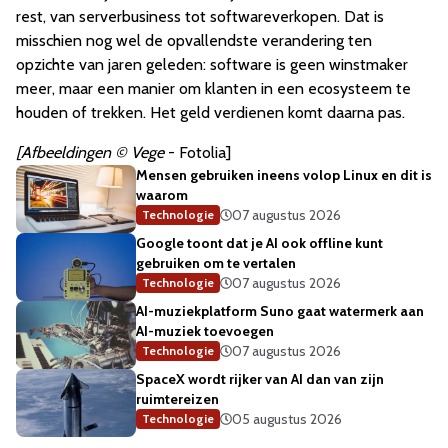
rest, van serverbusiness tot softwareverkopen. Dat is
misschien nog wel de opvallendste verandering ten
opzichte van jaren geleden: software is geen winstmaker
meer, maar een manier om klanten in een ecosysteem te
houden of trekken. Het geld verdienen komt daarna pas.
[Afbeeldingen © Vege
- Fotolia]
Mensen gebruiken ineens volop Linux en dit is
waarom
07 augustus 2026
Technologie
Google toont dat je AI ook offline kunt
gebruiken om te vertalen
07 augustus 2026
Technologie
AI-muziekplatform Suno gaat watermerk aan
AI-muziek toevoegen
07 augustus 2026
Technologie
SpaceX wordt rijker van AI dan van zijn
ruimtereizen
05 augustus 2026
Technologie