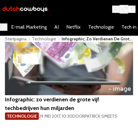
E-mail Marketing
AI
Netflix
Technologie
Tech in
Startpagina
Technologie
Infographic: Zo Verdienen De Grote
Vijf Techbedrijven Hun Miljarden
Infographic: zo verdienen de grote vijf
techbedrijven hun miljarden
TECHNOLOGIE
29 MEI 2017, 10:30
DOOR
PATRICK SMEETS