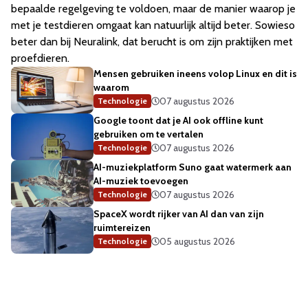
bepaalde regelgeving te voldoen, maar de manier waarop je
met je testdieren omgaat kan natuurlijk altijd beter. Sowieso
beter dan bij Neuralink, dat berucht is om zijn praktijken met
proefdieren.
Mensen gebruiken ineens volop Linux en dit is
waarom
07 augustus 2026
Technologie
Google toont dat je AI ook offline kunt
gebruiken om te vertalen
07 augustus 2026
Technologie
AI-muziekplatform Suno gaat watermerk aan
AI-muziek toevoegen
07 augustus 2026
Technologie
SpaceX wordt rijker van AI dan van zijn
ruimtereizen
05 augustus 2026
Technologie