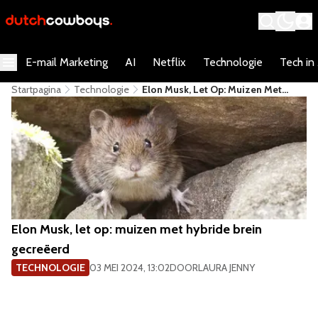
E-mail Marketing
AI
Netflix
Technologie
Tech in
Startpagina
Technologie
Elon Musk, Let Op: Muizen Met
Hybride Brein Gecreëerd
Elon Musk, let op: muizen met hybride brein
gecreëerd
TECHNOLOGIE
03 MEI 2024, 13:02
DOOR
LAURA JENNY