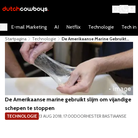
E-mail Marketing
AI
Netflix
Technologie
Tech in
Startpagina
Technologie
De Amerikaanse Marine Gebruikt
Slijm Om Vijandige Schepen Te
Stoppen
De Amerikaanse marine gebruikt slijm om vijandige
schepen te stoppen
TECHNOLOGIE
13 AUG 2018, 17:00
DOOR
HESTER BASTIAANSE