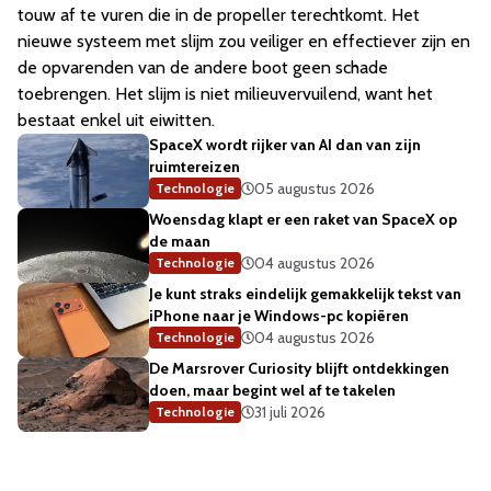
touw af te vuren die in de propeller terechtkomt. Het
nieuwe systeem met slijm zou veiliger en effectiever zijn en
de opvarenden van de andere boot geen schade
toebrengen. Het slijm is niet milieuvervuilend, want het
bestaat enkel uit eiwitten.
SpaceX wordt rijker van AI dan van zijn
ruimtereizen
05 augustus 2026
Technologie
Woensdag klapt er een raket van SpaceX op
de maan
04 augustus 2026
Technologie
Je kunt straks eindelijk gemakkelijk tekst van
iPhone naar je Windows-pc kopiëren
04 augustus 2026
Technologie
De Marsrover Curiosity blijft ontdekkingen
doen, maar begint wel af te takelen
31 juli 2026
Technologie